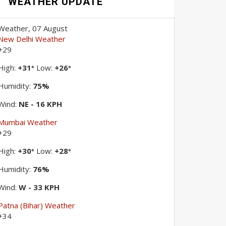
WEATHER UPDATE
Weather, 07 August
New Delhi Weather
+
29
High:
+
31
Low:
+
26
°
°
Humidity:
75%
Wind:
NE - 16 KPH
Mumbai Weather
+
29
High:
+
30
Low:
+
28
°
°
Humidity:
76%
Wind:
W - 33 KPH
Patna (Bihar) Weather
+
34