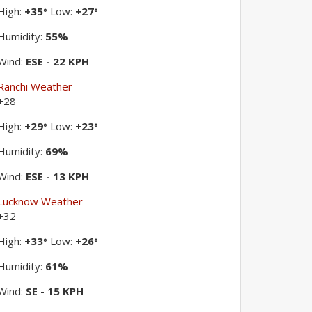
High:
+
35
Low:
+
27
°
°
Humidity:
55%
Wind:
ESE - 22 KPH
Ranchi Weather
+
28
High:
+
29
Low:
+
23
°
°
Humidity:
69%
Wind:
ESE - 13 KPH
Lucknow Weather
+
32
High:
+
33
Low:
+
26
°
°
Humidity:
61%
Wind:
SE - 15 KPH