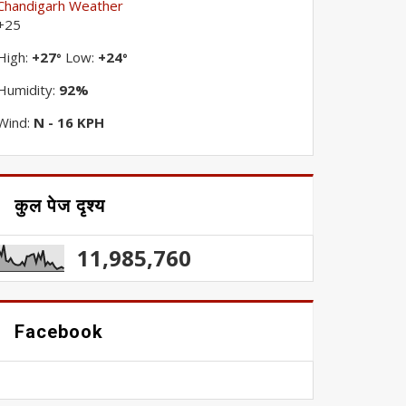
Chandigarh Weather
+
25
High:
+
27
Low:
+
24
°
°
Humidity:
92%
Wind:
N - 16 KPH
कुल पेज दृश्य
11,985,760
Facebook