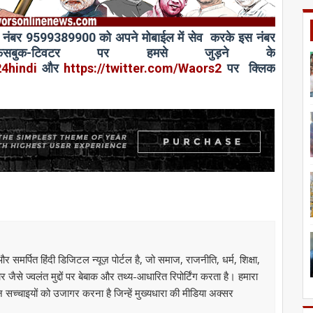
ारे नंबर 9599389900 को अपने
मोबाईल
में
सेव
करके इस नंबर
ेसबुक-टिवटर पर हमसे जुड़ने के
24
hindi
और
https://twitter.com/Waors
2
पर
क्लिक
मर्पित हिंदी डिजिटल न्यूज़ पोर्टल है, जो समाज, राजनीति, धर्म, शिक्षा,
से ज्वलंत मुद्दों पर बेबाक और तथ्य-आधारित रिपोर्टिंग करता है। हमारा
उन सच्चाइयों को उजागर करना है जिन्हें मुख्यधारा की मीडिया अक्सर