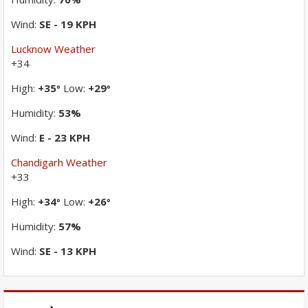
Wind:
SE - 19 KPH
Lucknow Weather
+
34
High:
+
35
Low:
+
29
°
°
Humidity:
53%
Wind:
E - 23 KPH
Chandigarh Weather
+
33
High:
+
34
Low:
+
26
°
°
Humidity:
57%
Wind:
SE - 13 KPH