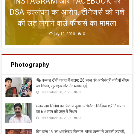
रजिस्ट्रेशन तक, चुनाव आयोग ने निकाला
INSTAGRAM और FACEBOOK पर
सीतामढ़ी वार्ड 8 वैदेही तालाब पर संकट:
जन्म प्रमाणपत्र नहीं है तो क्या भारतीय
मानसून पर एल नीनो का ब्रेक! 25 जून
DSA उल्लंघन का आरोप, टीनेजर्स को नशे
तक आंधी-बारिश का अलर्ट, 8 राज्यों में लू
आसान रास्ता; मतदाताओं को मिलेगी बड़ी
गंदा नाले का पानी बहने से सीतामढ़ी की
नागरिक नहीं माने जाएंगे? गुवाहाटी हाई
की लत लगाने वाले फीचर्स का मामला
कोर्ट के फैसले को समझिए
धरोहर खतरे में
का कहर जारी
राहत
June 20, 2026
May 13, 2026
July 19, 2026
July 12, 2026
July 03, 2026
0
0
0
0
0
Photography
🎭 कन्नड़ टीवी जगत में मातम: 26 साल की अभिनेत्री नंदिनी सीएम
का निधन, सुसाइड नोट में छलका दर्द
December 30, 2025
0
मलयालम सिनेमा का सितारा डूबा: अभिनेता-निर्देशक श्रीनिवासन
का 69 साल की उम्र में निधन
December 20, 2025
0
बिग बॉस 19 का धमाकेदार फिनाले: गौरव खन्ना ने उछाली ट्रोफी,