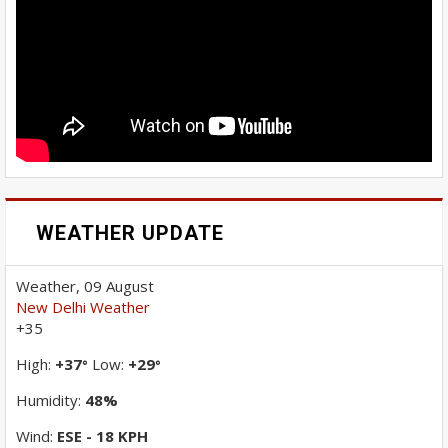
WEATHER UPDATE
Weather, 09 August
New Delhi Weather
+
35
High:
+
37
Low:
+
29
°
°
Humidity:
48%
Wind:
ESE - 18 KPH