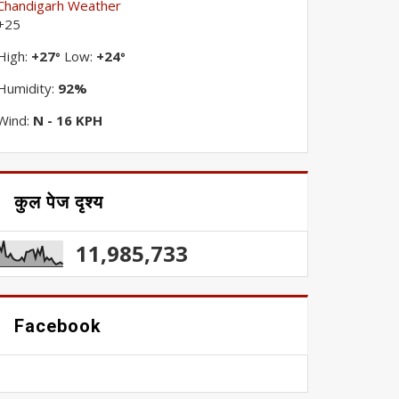
Chandigarh Weather
+
25
High:
+
27
Low:
+
24
°
°
Humidity:
92%
Wind:
N - 16 KPH
कुल पेज दृश्य
11,985,733
Facebook