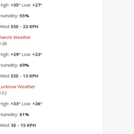
High:
+
35
Low:
+
27
°
°
Humidity:
55%
Wind:
ESE - 22 KPH
Ranchi Weather
+
28
High:
+
29
Low:
+
23
°
°
Humidity:
69%
Wind:
ESE - 13 KPH
Lucknow Weather
+
32
High:
+
33
Low:
+
26
°
°
Humidity:
61%
Wind:
SE - 15 KPH