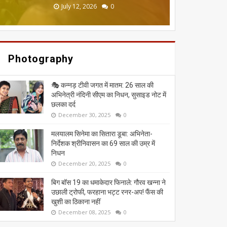
June 20, 2026
May 13, 2026
July 19, 2026
July 12, 2026
July 03, 2026
0
0
0
0
0
Photography
🎭 कन्नड़ टीवी जगत में मातम: 26 साल की
अभिनेत्री नंदिनी सीएम का निधन, सुसाइड नोट में
छलका दर्द
December 30, 2025
0
मलयालम सिनेमा का सितारा डूबा: अभिनेता-
निर्देशक श्रीनिवासन का 69 साल की उम्र में
निधन
December 20, 2025
0
बिग बॉस 19 का धमाकेदार फिनाले: गौरव खन्ना ने
उछाली ट्रोफी, फरहाना भट्ट रनर-अप! फैंस की
खुशी का ठिकाना नहीं
December 08, 2025
0