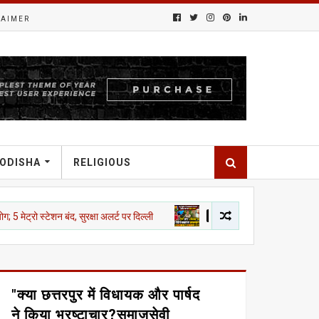
LAIMER
ODISHA
RELIGIOUS
ेशन बंद, सुरक्षा अलर्ट पर दिल्ली
तेलंगाना
SVPNPA हैदराबाद में सनसनी: महिला ट
"क्या छत्तरपुर में विधायक और पार्षद
ने किया भ्रष्टाचार?समाजसेवी