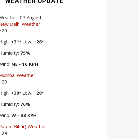
WEATHER UPDATE
Weather, 07 August
New Delhi Weather
+
29
High:
+
31
Low:
+
26
°
°
Humidity:
75%
Wind:
NE - 16 KPH
Mumbai Weather
+
29
High:
+
30
Low:
+
28
°
°
Humidity:
76%
Wind:
W - 33 KPH
Patna (Bihar) Weather
+
34