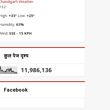
Chandigarh Weather
+
32
High:
+
33
Low:
+
25
°
°
Humidity:
63%
Wind:
SSE - 15 KPH
कुल पेज दृश्य
11,986,136
Facebook