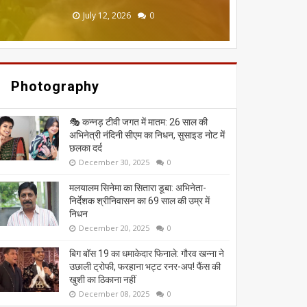
June 20, 2026
May 13, 2026
July 19, 2026
July 12, 2026
July 03, 2026
0
0
0
0
0
Photography
🎭 कन्नड़ टीवी जगत में मातम: 26 साल की
अभिनेत्री नंदिनी सीएम का निधन, सुसाइड नोट में
छलका दर्द
December 30, 2025
0
मलयालम सिनेमा का सितारा डूबा: अभिनेता-
निर्देशक श्रीनिवासन का 69 साल की उम्र में
निधन
December 20, 2025
0
बिग बॉस 19 का धमाकेदार फिनाले: गौरव खन्ना ने
उछाली ट्रोफी, फरहाना भट्ट रनर-अप! फैंस की
खुशी का ठिकाना नहीं
December 08, 2025
0