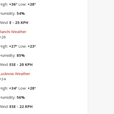
High:
+
36
Low:
+
28
°
°
Humidity:
54%
Wind:
E - 25 KPH
Ranchi Weather
+
26
High:
+
27
Low:
+
23
°
°
Humidity:
85%
Wind:
ESE - 20 KPH
Lucknow Weather
+
34
High:
+
34
Low:
+
28
°
°
Humidity:
56%
Wind:
ESE - 22 KPH