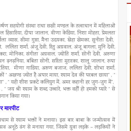
आकर्षण सहयोगी संस्था राधा सखी मण्डल के तत्वाधान में महिलाओं
ल हिसारिया, दीपा जालान, वीणा केडिया, निशा मोहता, प्रेमलता
्मिला व्यास, सीमा गुप्ता, मैना उदयका, स्नेहा खेमका, सुनीता देवी,
 ललिता शर्मा, अंजू देवी, रितु अग्रवाल, अंजू बागला, मुनि देवी,
करा, मोनिका, संगीता अग्रवाल, ज्योति शर्मा, सोनी देवी, अरुणा
 कंचन ढ़नढ़निया, बबिता सोनी, सरिता मुरारका, शालू जालान, रूपा
तिया, मीणा गाडिया, अरुण बजाज, ललिता देवी, शोभा शर्मा,
कों “ अखण्ड ज्योत है अपार माया, श्याम देव की परबल छाया” , “
 , “ यही शीश प्रकटे कलियुग में, अमर कहानी हर जुग-जुग में”,
“ जय श्री श्याम के शब्द उच्चारे, भक्त वहीँ हो हमको प्यारे “ से
ुणगान किया गया।
कर मारपीट
ूमधाम से श्याम भक्तों ने मनाया। इस बार बाबा के जन्मोत्सव में
्सव अनूठे ढंग से मनाया गया, जिसमे युवा लड़के – लड़कियों ने