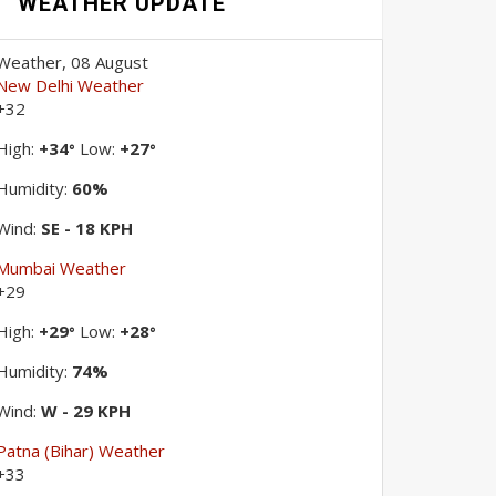
WEATHER UPDATE
Weather, 08 August
New Delhi Weather
+
32
High:
+
34
Low:
+
27
°
°
Humidity:
60%
Wind:
SE - 18 KPH
Mumbai Weather
+
29
High:
+
29
Low:
+
28
°
°
Humidity:
74%
Wind:
W - 29 KPH
Patna (Bihar) Weather
+
33