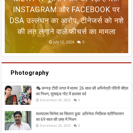
रजिस्ट्रेशन तक, चुनाव आयोग ने निकाला
INSTAGRAM और FACEBOOK पर
सीतामढ़ी वार्ड 8 वैदेही तालाब पर संकट:
जन्म प्रमाणपत्र नहीं है तो क्या भारतीय
मानसून पर एल नीनो का ब्रेक! 25 जून
DSA उल्लंघन का आरोप, टीनेजर्स को नशे
तक आंधी-बारिश का अलर्ट, 8 राज्यों में लू
आसान रास्ता; मतदाताओं को मिलेगी बड़ी
गंदा नाले का पानी बहने से सीतामढ़ी की
नागरिक नहीं माने जाएंगे? गुवाहाटी हाई
की लत लगाने वाले फीचर्स का मामला
कोर्ट के फैसले को समझिए
धरोहर खतरे में
का कहर जारी
राहत
June 20, 2026
May 13, 2026
July 19, 2026
July 12, 2026
July 03, 2026
0
0
0
0
0
Photography
🎭 कन्नड़ टीवी जगत में मातम: 26 साल की अभिनेत्री नंदिनी सीएम
का निधन, सुसाइड नोट में छलका दर्द
December 30, 2025
0
मलयालम सिनेमा का सितारा डूबा: अभिनेता-निर्देशक श्रीनिवासन
का 69 साल की उम्र में निधन
December 20, 2025
0