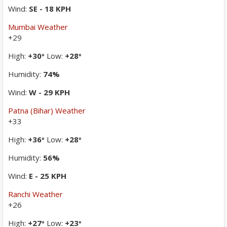
Wind:
SE - 18 KPH
Mumbai Weather
+
29
High:
+
30
Low:
+
28
°
°
Humidity:
74%
Wind:
W - 29 KPH
Patna (Bihar) Weather
+
33
High:
+
36
Low:
+
28
°
°
Humidity:
56%
Wind:
E - 25 KPH
Ranchi Weather
+
26
High:
+
27
Low:
+
23
°
°