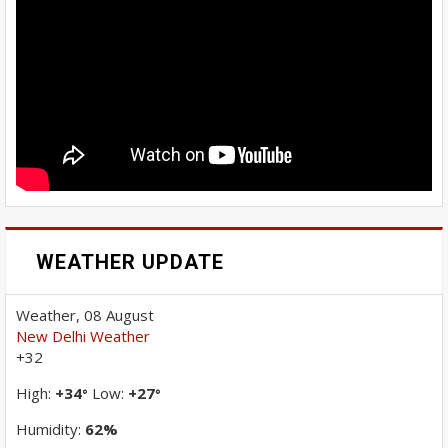
WEATHER UPDATE
Weather, 08 August
New Delhi Weather
+
32
High:
+
34
Low:
+
27
°
°
Humidity:
62%