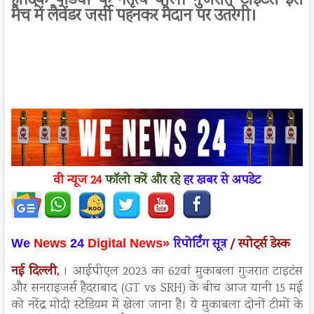
हार्दिक पांड्या के नेतृत्व वाली गुजरात टाइटंस इस
मैच में लैवेंडर जर्सी पहनकर मैदान पर उतरेगी।
वी न्यूज
24
फॉलो करें
और रहे
हर खबर से अपडेट
रिपो
र्टिंग सूत्र
/
स्पोर्ट्स डेस्क
We
News
24
Digital News»
नई दिल्ली,
। आईपीएल 2023 का 62वां मुकाबला गुजरात टाइटंस
और सनराइजर्स हैदराबाद (GT vs SRH) के बीच आज यानी 15 मई
को नरेंद्र मोदी स्टेडियम में खेला जाना है। ये मुकाबला दोनों टीमों के