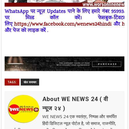
W
h
atsApp
पर न्यूज़
Updates
पाने के लिए हमारे नंबर 95993
पर
मिस्ड कॉल
करें। फेसबुक-ट
लिए
https://www.facebook.com/wenews
24
hindi
और
ht
और पेज को लाइक करें .
TAGS:
खेल समाचार
About WE NEWS 24 ( वी
न्यूज २४ )
WE NEWS 24 एक स्वतंत्र, निष्पक्ष और समर्पित
हिंदी डिजिटल न्यूज़ पोर्टल है, जो समाज, राजनीति,