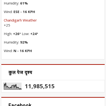
Humidity:
61%
Wind:
ESE - 16 KPH
Chandigarh Weather
+
25
High:
+
26
Low:
+
24
°
°
Humidity:
92%
Wind:
N - 16 KPH
कुल पेज दृश्य
11,985,515
Facebook