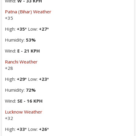
Wind:
W - 33 KPH
Patna (Bihar) Weather
+
35
High:
+
35
Low:
+
27
°
°
Humidity:
53%
Wind:
E - 21 KPH
Ranchi Weather
+
28
High:
+
29
Low:
+
23
°
°
Humidity:
72%
Wind:
SE - 16 KPH
Lucknow Weather
+
32
High:
+
33
Low:
+
26
°
°