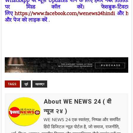
W
h
atsApp
पर न्यूज़
Updates
पाने के लिए हमारे नंबर 95993
पर
मिस्ड कॉल
करें। फेसबुक-ट
लिए
https://www.facebook.com/wenews
24
hindi
और
ht
और पेज को लाइक करें .
TAGS:
जुर्म
महाराष्ट्र
About WE NEWS 24 ( वी
न्यूज २४ )
WE NEWS 24 एक स्वतंत्र, निष्पक्ष और समर्पित
हिंदी डिजिटल न्यूज़ पोर्टल है, जो समाज, राजनीति,