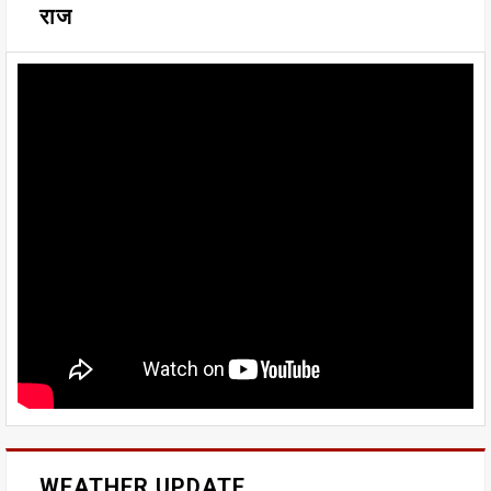
राज
WEATHER UPDATE