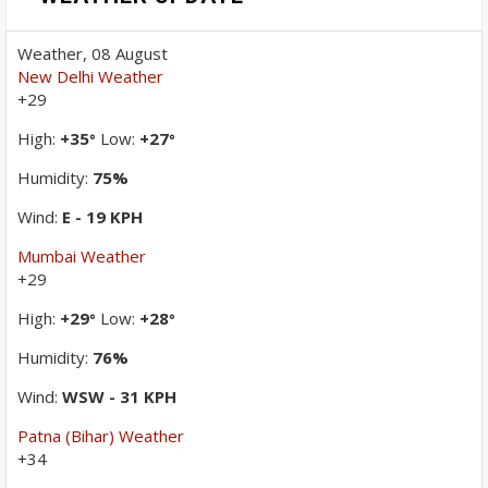
Weather, 08 August
New Delhi Weather
+
29
High:
+
35
Low:
+
27
°
°
Humidity:
75%
Wind:
E - 19 KPH
Mumbai Weather
+
29
High:
+
29
Low:
+
28
°
°
Humidity:
76%
Wind:
WSW - 31 KPH
Patna (Bihar) Weather
+
34