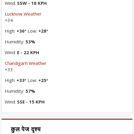
Wind:
SSW - 18 KPH
Lucknow Weather
+
34
High:
+
36
Low:
+
28
°
°
Humidity:
53%
Wind:
E - 22 KPH
Chandigarh Weather
+
33
High:
+
33
Low:
+
25
°
°
Humidity:
57%
Wind:
SSE - 15 KPH
कुल पेज दृश्य