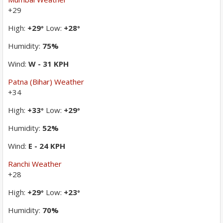
+
29
High:
+
29
Low:
+
28
°
°
Humidity:
75%
Wind:
W - 31 KPH
Patna (Bihar) Weather
+
34
High:
+
33
Low:
+
29
°
°
Humidity:
52%
Wind:
E - 24 KPH
Ranchi Weather
+
28
High:
+
29
Low:
+
23
°
°
Humidity:
70%