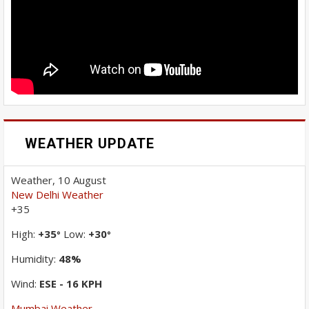
WEATHER UPDATE
Weather, 10 August
New Delhi Weather
+
35
High:
+
35
Low:
+
30
°
°
Humidity:
48%
Wind:
ESE - 16 KPH
Mumbai Weather