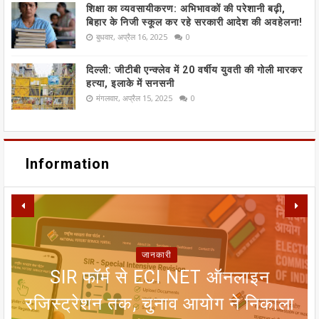
शिक्षा का व्यवसायीकरण: अभिभावकों की परेशानी बढ़ी,
बिहार के निजी स्कूल कर रहे सरकारी आदेश की अवहेलना!
बुधवार, अप्रैल 16, 2025
0
दिल्ली: जीटीबी एन्क्लेव में 20 वर्षीय युवती की गोली मारकर
हत्या, इलाके में सनसनी
मंगलवार, अप्रैल 15, 2025
0
Information
जानकारी
META पर यूरोपीय संघ का बड़ा हमला:
SIR फॉर्म से ECI NET ऑनलाइन
रजिस्ट्रेशन तक, चुनाव आयोग ने निकाला
INSTAGRAM और FACEBOOK पर
सीतामढ़ी वार्ड 8 वैदेही तालाब पर संकट:
जन्म प्रमाणपत्र नहीं है तो क्या भारतीय
मानसून पर एल नीनो का ब्रेक! 25 जून