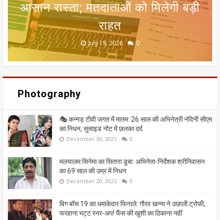
DSA उल्लंघन का आरोप, टीनेजर्स को नशे
तक आंधी-बारिश का अलर्ट, 8 राज्यों में लू
आसान रास्ता; मतदाताओं को मिलेगी बड़ी
गंदा नाले का पानी बहने से सीतामढ़ी की
नागरिक नहीं माने जाएंगे? गुवाहाटी हाई
की लत लगाने वाले फीचर्स का मामला
कोर्ट के फैसले को समझिए
धरोहर खतरे में
का कहर जारी
राहत
June 20, 2026
May 13, 2026
July 19, 2026
July 12, 2026
July 03, 2026
0
0
0
0
0
Photography
🎭 कन्नड़ टीवी जगत में मातम: 26 साल की अभिनेत्री नंदिनी सीएम
का निधन, सुसाइड नोट में छलका दर्द
December 30, 2025
0
मलयालम सिनेमा का सितारा डूबा: अभिनेता-निर्देशक श्रीनिवासन
का 69 साल की उम्र में निधन
December 20, 2025
0
बिग बॉस 19 का धमाकेदार फिनाले: गौरव खन्ना ने उछाली ट्रोफी,
फरहाना भट्ट रनर-अप! फैंस की खुशी का ठिकाना नहीं