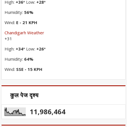
High:
+
36
Low:
+
28
°
°
Humidity:
56%
Wind:
E - 21 KPH
Chandigarh Weather
+
31
High:
+
34
Low:
+
26
°
°
Humidity:
64%
Wind:
SSE - 15 KPH
कुल पेज दृश्य
11,986,464