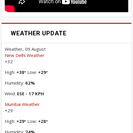
WEATHER UPDATE
Weather, 09 August
New Delhi Weather
+
32
High:
+
38
Low:
+
29
°
°
Humidity:
62%
Wind:
ESE - 17 KPH
Mumbai Weather
+
29
High:
+
29
Low:
+
28
°
°
Humidity:
74%