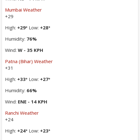
Mumbai Weather
+
29
High:
+
29
Low:
+
28
°
°
Humidity:
76%
Wind:
W - 35 KPH
Patna (Bihar) Weather
+
31
High:
+
33
Low:
+
27
°
°
Humidity:
66%
Wind:
ENE - 14 KPH
Ranchi Weather
+
24
High:
+
24
Low:
+
23
°
°