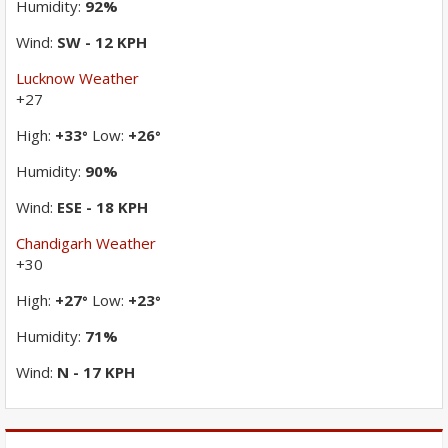
Humidity:
92%
Wind:
SW - 12 KPH
Lucknow Weather
+
27
High:
+
33
Low:
+
26
°
°
Humidity:
90%
Wind:
ESE - 18 KPH
Chandigarh Weather
+
30
High:
+
27
Low:
+
23
°
°
Humidity:
71%
Wind:
N - 17 KPH