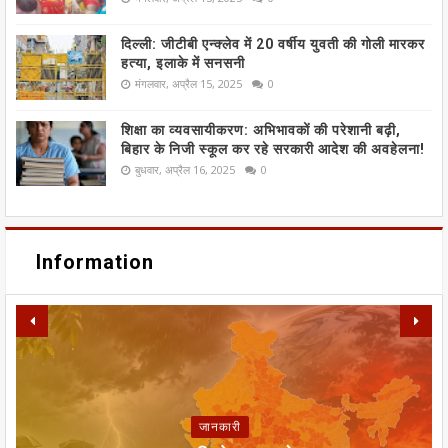
दिल्ली: जीटीबी एन्क्लेव में 20 वर्षीय युवती की गोली मारकर
हत्या, इलाके में सनसनी
मंगलवार, अप्रैल 15, 2025
0
शिक्षा का व्यवसायीकरण: अभिभावकों की परेशानी बढ़ी,
बिहार के निजी स्कूल कर रहे सरकारी आदेश की अवहेलना!
बुधवार, अप्रैल 16, 2025
0
Information
META पर यूरोपीय संघ का बड़ा हमला:
SIR फॉर्म से ECI NET ऑनलाइन
जानकारी