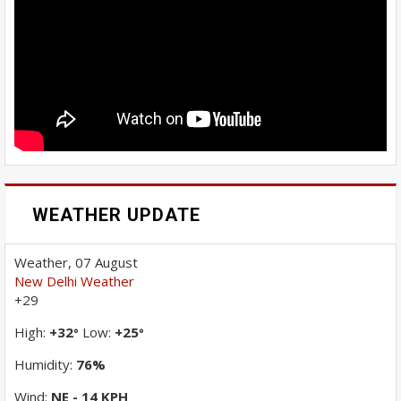
WEATHER UPDATE
Weather, 07 August
New Delhi Weather
+
29
High:
+
32
Low:
+
25
°
°
Humidity:
76%
Wind:
NE - 14 KPH