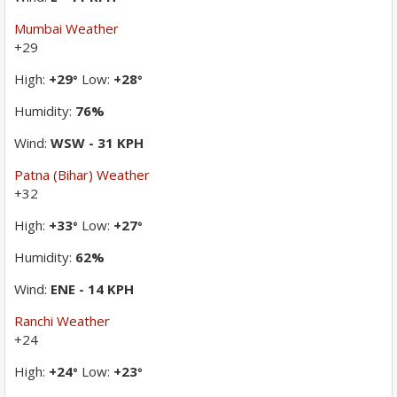
Mumbai Weather
+
29
High:
+
29
Low:
+
28
°
°
Humidity:
76%
Wind:
WSW - 31 KPH
Patna (Bihar) Weather
+
32
High:
+
33
Low:
+
27
°
°
Humidity:
62%
Wind:
ENE - 14 KPH
Ranchi Weather
+
24
High:
+
24
Low:
+
23
°
°