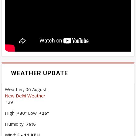
WEATHER UPDATE
Weather, 06 August
New Delhi Weather
+
29
High:
+
30
Low:
+
26
°
°
Humidity:
76%
Wind:
E - 11 KPH