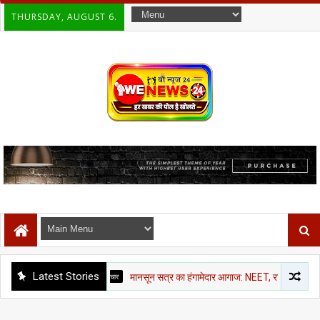
THURSDAY, AUGUST 6.
Latest Stories
राजनीती समाचार
मानसून सत्र का हंगामेदार आगाज: NEET, राम मंदिर चंदा और CJP मार्च प