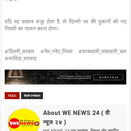
यदि यह प्रस्ताव मंजूर होता है, तो दिल्ली भर की दुकानों को नए
नियमों का पालन करना होगा।
#दिल्ली_सरकार #नेम_प्लेट_नियम #शाकाहारी_मांसाहारी_भ्रम
#तरविंदर_मारवाह
TAGS:
दिल्ली एनसीआर
About WE NEWS 24 ( वी
न्यूज २४ )
WE NEWS 24 एक स्वतंत्र, निष्पक्ष और समर्पित