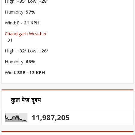
High:
+
35
Low:
+
28
°
°
Humidity:
57%
Wind:
E - 21 KPH
Chandigarh Weather
+
31
High:
+
32
Low:
+
26
°
°
Humidity:
66%
Wind:
SSE - 13 KPH
कुल पेज दृश्य
11,987,205