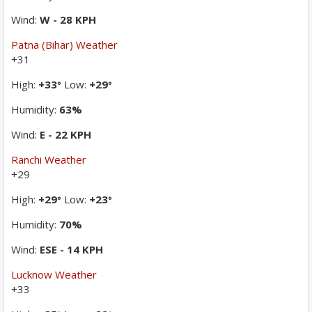
Wind:
W - 28 KPH
Patna (Bihar) Weather
+
31
High:
+
33
Low:
+
29
°
°
Humidity:
63%
Wind:
E - 22 KPH
Ranchi Weather
+
29
High:
+
29
Low:
+
23
°
°
Humidity:
70%
Wind:
ESE - 14 KPH
Lucknow Weather
+
33