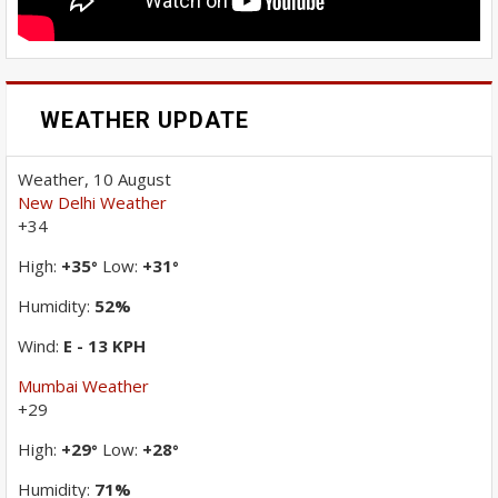
WEATHER UPDATE
Weather, 10 August
New Delhi Weather
+
34
High:
+
35
Low:
+
31
°
°
Humidity:
52%
Wind:
E - 13 KPH
Mumbai Weather
+
29
High:
+
29
Low:
+
28
°
°
Humidity:
71%