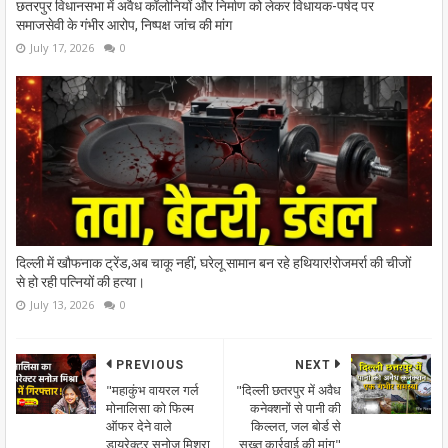
छतरपुर विधानसभा में अवैध कॉलोनियों और निर्माण को लेकर विधायक-पर्षद पर
समाजसेवी के गंभीर आरोप, निष्पक्ष जांच की मांग
July 17, 2026
0
दिल्ली में खौफनाक ट्रेंड,अब चाकू नहीं, घरेलू सामान बन रहे हथियार!रोजमर्रा की चीजों
से हो रही पत्नियों की हत्या।
July 13, 2026
0
PREVIOUS
NEXT
"महाकुंभ वायरल गर्ल
"दिल्ली छतरपुर में अवैध
मोनालिसा को फिल्म
कनेक्शनों से पानी की
ऑफर देने वाले
किल्लत, जल बोर्ड से
डायरेक्टर सनोज मिश्रा
सख्त कार्रवाई की मांग"