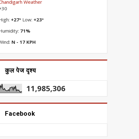
Chandigarh Weather
+
30
High:
+
27
Low:
+
23
°
°
Humidity:
71%
Wind:
N - 17 KPH
कुल पेज दृश्य
11,985,306
Facebook