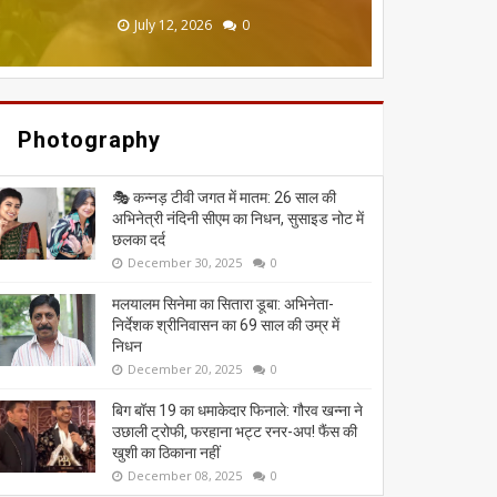
June 20, 2026
May 13, 2026
July 19, 2026
July 12, 2026
July 03, 2026
0
0
0
0
0
Photography
🎭 कन्नड़ टीवी जगत में मातम: 26 साल की
अभिनेत्री नंदिनी सीएम का निधन, सुसाइड नोट में
छलका दर्द
December 30, 2025
0
मलयालम सिनेमा का सितारा डूबा: अभिनेता-
निर्देशक श्रीनिवासन का 69 साल की उम्र में
निधन
December 20, 2025
0
बिग बॉस 19 का धमाकेदार फिनाले: गौरव खन्ना ने
उछाली ट्रोफी, फरहाना भट्ट रनर-अप! फैंस की
खुशी का ठिकाना नहीं
December 08, 2025
0