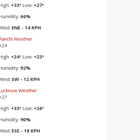
High:
+
33
Low:
+
27
°
°
Humidity:
66%
Wind:
ENE - 14 KPH
Ranchi Weather
+
24
High:
+
24
Low:
+
23
°
°
Humidity:
92%
Wind:
SW - 12 KPH
Lucknow Weather
+
27
High:
+
33
Low:
+
26
°
°
Humidity:
90%
Wind:
ESE - 18 KPH