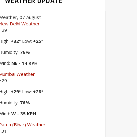
WEATHER UPDATE
Weather, 07 August
New Delhi Weather
+
29
High:
+
32
Low:
+
25
°
°
Humidity:
76%
Wind:
NE - 14 KPH
Mumbai Weather
+
29
High:
+
29
Low:
+
28
°
°
Humidity:
76%
Wind:
W - 35 KPH
Patna (Bihar) Weather
+
31