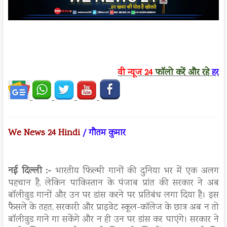
वी न्यूज
24
फॉलो करें
और रहे
हर ख
We News 24 Hindi
/ गौतम कुमार
नई दिल्ली :-
भारतीय फिल्मी गानों की दुनिया भर में एक अलग
पहचान है, लेकिन पाकिस्तान के पंजाब प्रांत की सरकार ने अब
बॉलीवुड गानों और उन पर डांस करने पर प्रतिबंध लगा दिया है। इस
फैसले के तहत, सरकारी और प्राइवेट स्कूल-कॉलेज के छात्र अब न तो
बॉलीवुड गाने गा सकेंगे और न ही उन पर डांस कर पाएंगे। सरकार ने