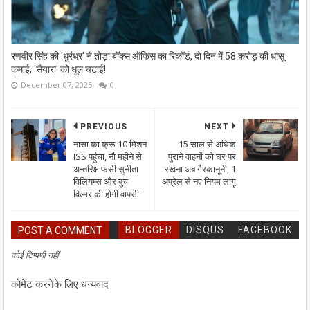
रणवीर सिंह की 'धुरंधर' ने तोड़ा बॉक्स ऑफिस का रिकॉर्ड, दो दिन में 58 करोड़ की धांसू
कमाई, 'सैयारा' को धूल चटाई!
December 07, 2025
0
PREVIOUS
NEXT
नासा का क्रू-10 मिशन
15 साल से अधिक
ISS पहुंचा, नौ महीने से
पुराने वाहनों को घर पर
अन्तरिक्ष फंसी सुनीता
रखना अब गैरकानूनी, 1
विलियम्स और बुच
अप्रेल से नए नियम लागू
विल्मर की होगी वापसी
BLOGGER
DISQUS
FACEBOOK
POST A COMMENT
कोई टिप्पणी नहीं
कोमेंट करनेके लिए धन्यवाद