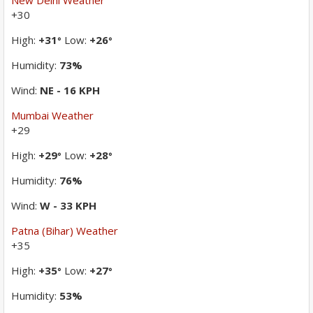
+
30
High:
+
31
Low:
+
26
°
°
Humidity:
73%
Wind:
NE - 16 KPH
Mumbai Weather
+
29
High:
+
29
Low:
+
28
°
°
Humidity:
76%
Wind:
W - 33 KPH
Patna (Bihar) Weather
+
35
High:
+
35
Low:
+
27
°
°
Humidity:
53%