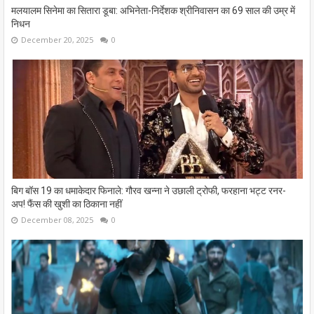
मलयालम सिनेमा का सितारा डूबा: अभिनेता-निर्देशक श्रीनिवासन का 69 साल की उम्र में
निधन
December 20, 2025
0
बिग बॉस 19 का धमाकेदार फिनाले: गौरव खन्ना ने उछाली ट्रोफी, फरहाना भट्ट रनर-
अप! फैंस की खुशी का ठिकाना नहीं
December 08, 2025
0