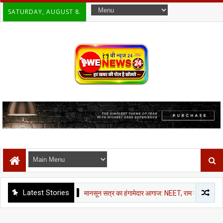
SATURDAY, AUGUST 8.
Latest Stories
राजनीती समाचार
मानसून सत्र का हंगामेदार आगाज: NEET, राम मंदिर चंदा और CJP मार्च पर 