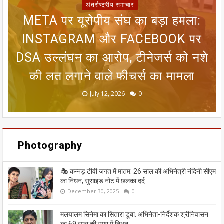
अंतर्राष्ट्रीय समाचार
META पर यूरोपीय संघ का बड़ा हमला:
SIR फॉर्म से ECI NET ऑनलाइन
रजिस्ट्रेशन तक, चुनाव आयोग ने निकाला
INSTAGRAM और FACEBOOK पर
सीतामढ़ी वार्ड 8 वैदेही तालाब पर संकट:
जन्म प्रमाणपत्र नहीं है तो क्या भारतीय
मानसून पर एल नीनो का ब्रेक! 25 जून
DSA उल्लंघन का आरोप, टीनेजर्स को नशे
तक आंधी-बारिश का अलर्ट, 8 राज्यों में लू
आसान रास्ता; मतदाताओं को मिलेगी बड़ी
गंदा नाले का पानी बहने से सीतामढ़ी की
नागरिक नहीं माने जाएंगे? गुवाहाटी हाई
की लत लगाने वाले फीचर्स का मामला
कोर्ट के फैसले को समझिए
धरोहर खतरे में
का कहर जारी
राहत
June 20, 2026
May 13, 2026
July 19, 2026
July 12, 2026
July 03, 2026
0
0
0
0
0
Photography
🎭 कन्नड़ टीवी जगत में मातम: 26 साल की अभिनेत्री नंदिनी सीएम
का निधन, सुसाइड नोट में छलका दर्द
December 30, 2025
0
मलयालम सिनेमा का सितारा डूबा: अभिनेता-निर्देशक श्रीनिवासन
का 69 साल की उम्र में निधन