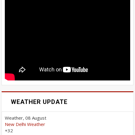
WEATHER UPDATE
Weather, 08 August
New Delhi Weather
+
32