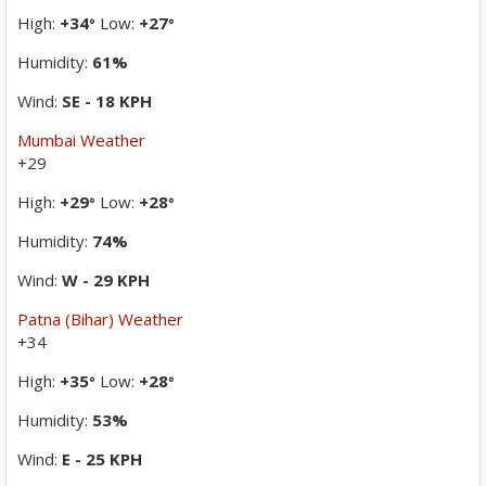
High:
+
34
Low:
+
27
°
°
Humidity:
61%
Wind:
SE - 18 KPH
Mumbai Weather
+
29
High:
+
29
Low:
+
28
°
°
Humidity:
74%
Wind:
W - 29 KPH
Patna (Bihar) Weather
+
34
High:
+
35
Low:
+
28
°
°
Humidity:
53%
Wind:
E - 25 KPH