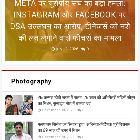
META पर यूरोपीय संघ का बड़ा हमला:
SIR फॉर्म से ECI NET ऑनलाइन
असम
रजिस्ट्रेशन तक, चुनाव आयोग ने निकाला
INSTAGRAM और FACEBOOK पर
सीतामढ़ी वार्ड 8 वैदेही तालाब पर संकट:
जन्म प्रमाणपत्र नहीं है तो क्या भारतीय
मानसून पर एल नीनो का ब्रेक! 25 जून
DSA उल्लंघन का आरोप, टीनेजर्स को नशे
तक आंधी-बारिश का अलर्ट, 8 राज्यों में लू
आसान रास्ता; मतदाताओं को मिलेगी बड़ी
गंदा नाले का पानी बहने से सीतामढ़ी की
नागरिक नहीं माने जाएंगे? गुवाहाटी हाई
की लत लगाने वाले फीचर्स का मामला
कोर्ट के फैसले को समझिए
धरोहर खतरे में
का कहर जारी
राहत
June 20, 2026
May 13, 2026
July 19, 2026
July 12, 2026
July 03, 2026
0
0
0
0
0
Photography
🎭 कन्नड़ टीवी जगत में मातम: 26 साल की अभिनेत्री नंदिनी सीएम
का निधन, सुसाइड नोट में छलका दर्द
December 30, 2025
0
मलयालम सिनेमा का सितारा डूबा: अभिनेता-निर्देशक श्रीनिवासन
का 69 साल की उम्र में निधन
December 20, 2025
0