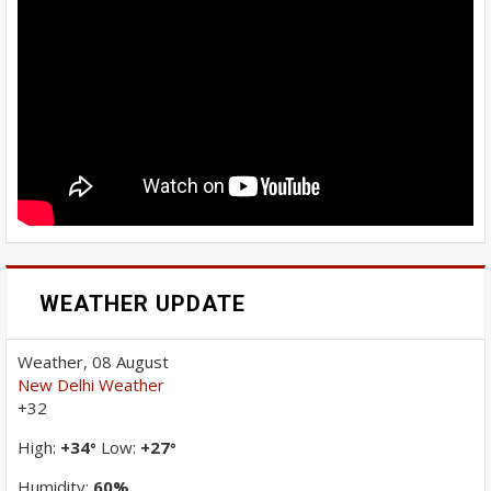
WEATHER UPDATE
Weather, 08 August
New Delhi Weather
+
32
High:
+
34
Low:
+
27
°
°
Humidity:
60%