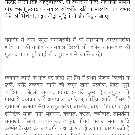
सरदार जस्सा सिंह अहलूवालिया, श्री कामराज नादर, महाराजा पप्पन्ना
गौड़, काशी प्रसाद जयसवाल, लोकप्रिय दक्षिण भारतीय राजकुमार
अभिनेता,
जैसे
महान योद्धा, बुद्धिजीवी और विद्वान आए।
समारोह में अन्य प्रमुख समाजसेवी में श्री शीशपाल अहलूवालिया
हरियाणा , श्री राजीव जायसवाल दिल्ली, श्री बृजेश जायसवाल, श्री
मूलचंद पावर पूर्व आई जी प्रमुख रूप से उपस्थित रहे।
कलवार जाति के तीन बड़े हिस्से हूए हैं,वे हैं प्रथम पंजाब दिल्ली के
खत्री, अरोरे कलवार, यानि की कपूर, खन्ना, मल्होत्रा, मेहरा, सूरी,
भाटिया , कोहली, खुराना, अरोरा, इत्यादि, दूसरा हैं राजपुताना के
मारवाड़ी कलवार याने अगरवाल, वर्णवाल, लोहिया आदि. तीसरा हैं
देशवाली कलवार जैसे अहलूवालिया, वालिया, बाथम, शिवहरे, माहुरी,
शौन्द्रिक, साहा, गुप्ता, महाजन, कलाल, कराल, कर्णवाल, सोमवंशी,
सूर्यवंशी, जैस्सार, जायसवाल, व्याहुत, चौधरी, प्रसाद, भगत आदि.
कश्मीर के कुछ कलवार बर्मन, तथा कुछ शाही उपनाम धारण करते हैं,