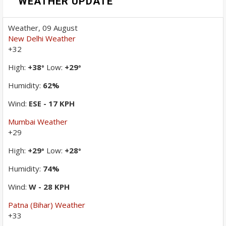
WEATHER UPDATE
Weather, 09 August
New Delhi Weather
+
32
High:
+
38
Low:
+
29
°
°
Humidity:
62%
Wind:
ESE - 17 KPH
Mumbai Weather
+
29
High:
+
29
Low:
+
28
°
°
Humidity:
74%
Wind:
W - 28 KPH
Patna (Bihar) Weather
+
33