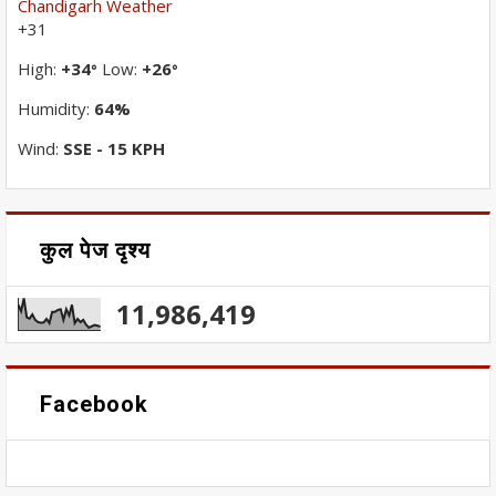
Chandigarh Weather
+
31
High:
+
34
Low:
+
26
°
°
Humidity:
64%
Wind:
SSE - 15 KPH
कुल पेज दृश्य
11,986,419
Facebook