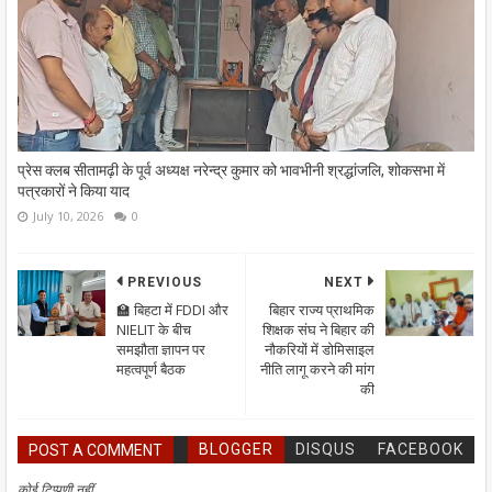
प्रेस क्लब सीतामढ़ी के पूर्व अध्यक्ष नरेन्द्र कुमार को भावभीनी श्रद्धांजलि, शोकसभा में
पत्रकारों ने किया याद
July 10, 2026
0
PREVIOUS
NEXT
🏫 बिहटा में FDDI और
बिहार राज्य प्राथमिक
NIELIT के बीच
शिक्षक संघ ने बिहार की
समझौता ज्ञापन पर
नौकरियों में डोमिसाइल
महत्वपूर्ण बैठक
नीति लागू करने की मांग
की
BLOGGER
DISQUS
FACEBOOK
POST A COMMENT
कोई टिप्पणी नहीं