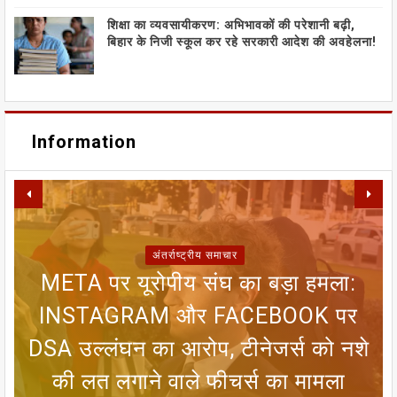
शिक्षा का व्यवसायीकरण: अभिभावकों की परेशानी बढ़ी,
बिहार के निजी स्कूल कर रहे सरकारी आदेश की अवहेलना!
Information
अंतर्राष्ट्रीय समाचार
META पर यूरोपीय संघ का बड़ा हमला:
SIR फॉर्म से ECI NET ऑनलाइन
रजिस्ट्रेशन तक, चुनाव आयोग ने निकाला
INSTAGRAM और FACEBOOK पर
सीतामढ़ी वार्ड 8 वैदेही तालाब पर संकट:
जन्म प्रमाणपत्र नहीं है तो क्या भारतीय
मानसून पर एल नीनो का ब्रेक! 25 जून
DSA उल्लंघन का आरोप, टीनेजर्स को नशे
तक आंधी-बारिश का अलर्ट, 8 राज्यों में लू
आसान रास्ता; मतदाताओं को मिलेगी बड़ी
गंदा नाले का पानी बहने से सीतामढ़ी की
नागरिक नहीं माने जाएंगे? गुवाहाटी हाई
की लत लगाने वाले फीचर्स का मामला
कोर्ट के फैसले को समझिए
धरोहर खतरे में
का कहर जारी
राहत