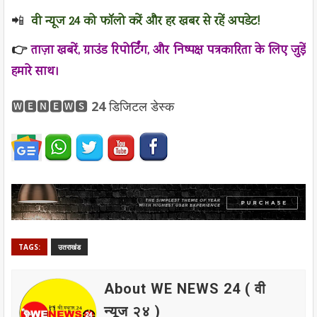
📲
वी न्यूज 24 को फॉलो करें और हर खबर से रहें अपडेट!
👉
ताज़ा खबरें, ग्राउंड रिपोर्टिंग, और निष्पक्ष पत्रकारिता के लिए जुड़ें
हमारे साथ।
🆆🅴🅽🅴🆆🆂
24
डिजिटल
डेस्क
TAGS:
उतराखंड
About WE NEWS 24 ( वी
न्यूज २४ )