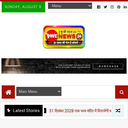
SUNDAY, AUGUST 9.
Latest Stories
पचांग पुराण
31 दिसंबर 2028 तक भव्य मंदिर में विराजेंगी मां जानकी, पुनौराधाम के व