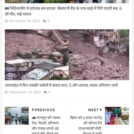
🚌 भिकियासैंण में दर्दनाक बस हादसा: सैलापानी बैंड के पास खाई में गिरी यात्री बस, 6
की मौत, कई घायल
December 30, 2025
0
उत्तराखंड में फिर तबाही! चमोली में बादल फटा, 5 लोग लापता; बचाव अभियान जारी
September 18, 2025
0
PREVIOUS
NEXT
🌧️ मानसून की रफ्तार
बिहार को 6 हजार करोड़
तेज: दिल्ली, हरियाणा
की सौगात देंगे
और पंजाब अगले 48
प्रधानमंत्री मोदी,
घंटे में होंगे भीगने को
सिवान में करेंगे