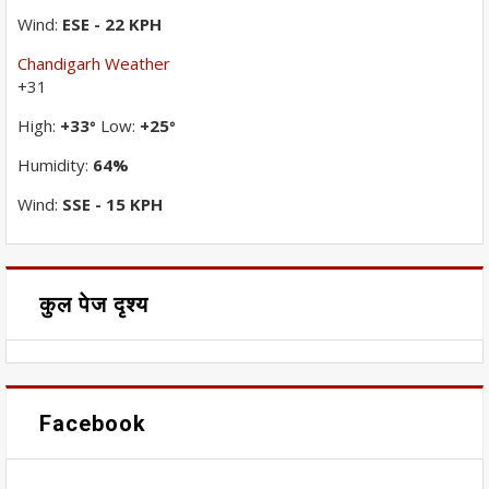
Wind:
ESE - 22 KPH
Chandigarh Weather
+
31
High:
+
33
Low:
+
25
°
°
Humidity:
64%
Wind:
SSE - 15 KPH
कुल पेज दृश्य
Facebook