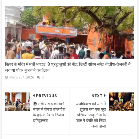
बिहार के मंदिर में मची भगदड़, 8 श्रद्धालुओं की मौत; डिप्टी सीएम समेत नीतीश-तेजस्वी ने
जताया शोक, मुआवजे का ऐलान
March 31, 2026
0
PREVIOUS
NEXT
🌍 रातो रात ढाका भागे
अंधविश्वास की आग में
भारत मे तैनात बांग्लादेश
झुलस गया एक पूरा
के हाई कमिश्नर रियाज
परिवार: जादू-टोना के
हामिदुल्लाह
शक में दंपति को जिंदा
जला डाला