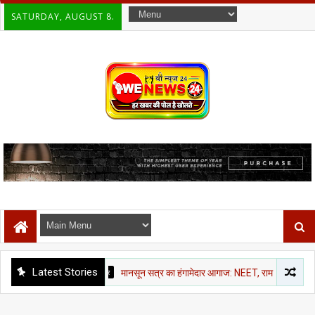
SATURDAY, AUGUST 8.
Latest Stories
राजनीती समाचार
मानसून सत्र का हंगामेदार आगाज: NEET, राम मंदिर चंदा और CJP मार्च पर