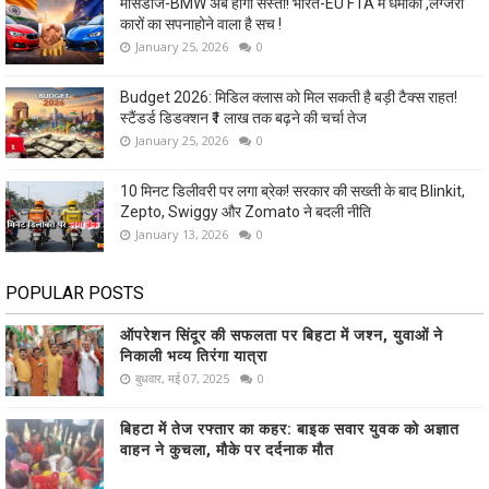
मर्सिडीज-BMW अब होंगी सस्ती! भारत-EU FTA में धमाका ,लग्जरी
कारों का सपनाहोने वाला है सच !
January 25, 2026
0
Budget 2026: मिडिल क्लास को मिल सकती है बड़ी टैक्स राहत!
स्टैंडर्ड डिडक्शन ₹1 लाख तक बढ़ने की चर्चा तेज
January 25, 2026
0
10 मिनट डिलीवरी पर लगा ब्रेक! सरकार की सख्ती के बाद Blinkit,
Zepto, Swiggy और Zomato ने बदली नीति
January 13, 2026
0
POPULAR POSTS
ऑपरेशन सिंदूर की सफलता पर बिहटा में जश्न, युवाओं ने
निकाली भव्य तिरंगा यात्रा
बुधवार, मई 07, 2025
0
बिहटा में तेज रफ्तार का कहर: बाइक सवार युवक को अज्ञात
वाहन ने कुचला, मौके पर दर्दनाक मौत