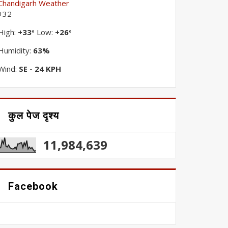
Chandigarh Weather
+
32
High:
+
33
Low:
+
26
°
°
Humidity:
63%
Wind:
SE - 24 KPH
कुल पेज दृश्य
11,984,639
Facebook