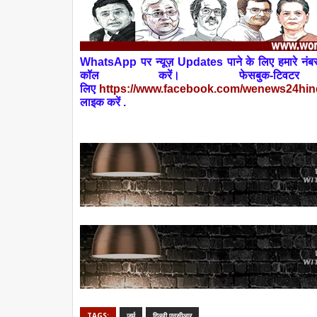
W
h
atsApp
पर न्यूज़
Updates
पाने के लिए हमारे 
कॉल
करें। फेसबुक-
लिए
https://www.facebook.com/wenews
24
hin
लाइक करें .
TAGS:
जुर्म
दिल्ली एनसीआर