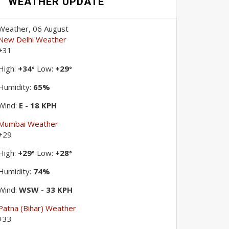
WEATHER UPDATE
Weather, 06 August
New Delhi Weather
+
31
High:
+
34
Low:
+
29
°
°
Humidity:
65%
Wind:
E - 18 KPH
Mumbai Weather
+
29
High:
+
29
Low:
+
28
°
°
Humidity:
74%
Wind:
WSW - 33 KPH
Patna (Bihar) Weather
+
33