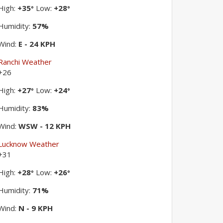
High:
+
35
Low:
+
28
°
°
Humidity:
57%
Wind:
E - 24 KPH
Ranchi Weather
+
26
High:
+
27
Low:
+
24
°
°
Humidity:
83%
Wind:
WSW - 12 KPH
Lucknow Weather
+
31
High:
+
28
Low:
+
26
°
°
Humidity:
71%
Wind:
N - 9 KPH