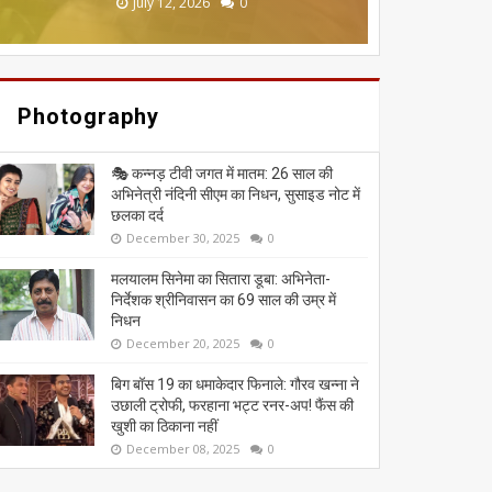
June 20, 2026
May 13, 2026
July 19, 2026
July 12, 2026
July 03, 2026
0
0
0
0
0
Photography
🎭 कन्नड़ टीवी जगत में मातम: 26 साल की
अभिनेत्री नंदिनी सीएम का निधन, सुसाइड नोट में
छलका दर्द
December 30, 2025
0
मलयालम सिनेमा का सितारा डूबा: अभिनेता-
निर्देशक श्रीनिवासन का 69 साल की उम्र में
निधन
December 20, 2025
0
बिग बॉस 19 का धमाकेदार फिनाले: गौरव खन्ना ने
उछाली ट्रोफी, फरहाना भट्ट रनर-अप! फैंस की
खुशी का ठिकाना नहीं
December 08, 2025
0