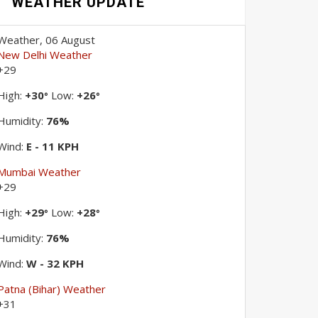
WEATHER UPDATE
Weather, 06 August
New Delhi Weather
+
29
High:
+
30
Low:
+
26
°
°
Humidity:
76%
Wind:
E - 11 KPH
Mumbai Weather
+
29
High:
+
29
Low:
+
28
°
°
Humidity:
76%
Wind:
W - 32 KPH
Patna (Bihar) Weather
+
31