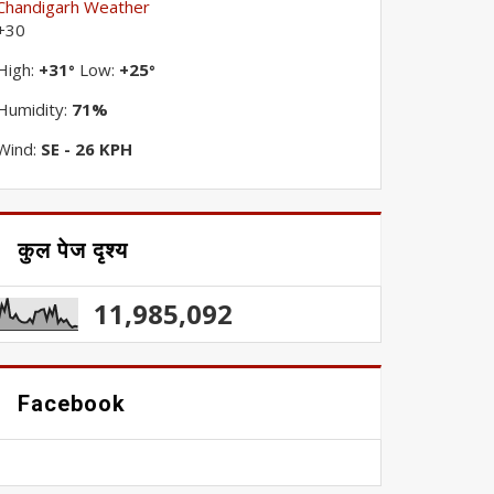
Chandigarh Weather
+
30
High:
+
31
Low:
+
25
°
°
Humidity:
71%
Wind:
SE - 26 KPH
कुल पेज दृश्य
11,985,092
Facebook