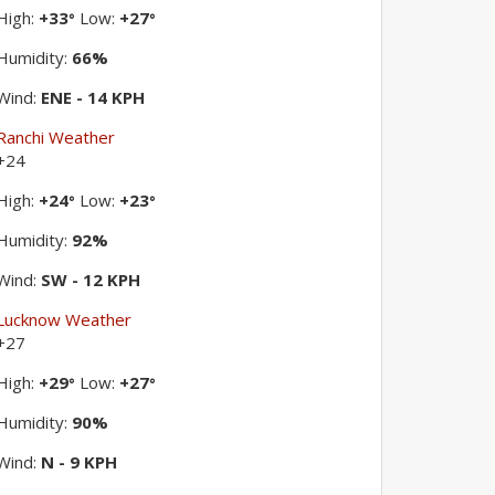
High:
+
33
Low:
+
27
°
°
Humidity:
66%
Wind:
ENE - 14 KPH
Ranchi Weather
+
24
High:
+
24
Low:
+
23
°
°
Humidity:
92%
Wind:
SW - 12 KPH
Lucknow Weather
+
27
High:
+
29
Low:
+
27
°
°
Humidity:
90%
Wind:
N - 9 KPH