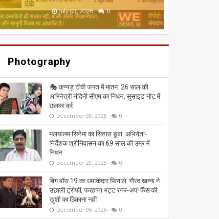
June 20, 2026
May 13, 2026
July 19, 2026
July 12, 2026
July 03, 2026
0
0
0
0
0
Photography
🎭 कन्नड़ टीवी जगत में मातम: 26 साल की
अभिनेत्री नंदिनी सीएम का निधन, सुसाइड नोट में
छलका दर्द
December 30, 2025
0
मलयालम सिनेमा का सितारा डूबा: अभिनेता-
निर्देशक श्रीनिवासन का 69 साल की उम्र में
निधन
December 20, 2025
0
बिग बॉस 19 का धमाकेदार फिनाले: गौरव खन्ना ने
उछाली ट्रोफी, फरहाना भट्ट रनर-अप! फैंस की
खुशी का ठिकाना नहीं
December 08, 2025
0