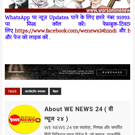
W
h
atsApp
पर न्यूज़
Updates
पाने के लिए हमारे नंबर 95993
पर
मिस्ड कॉल
करें। फेसबुक-ट
लिए
https://www.facebook.com/wenews
24
hindi
और
ht
और पेज को लाइक करें .
TAGS:
अंतर्राष्ट्रीय समाचार
बिहार
About WE NEWS 24 ( वी
न्यूज २४ )
WE NEWS 24 एक स्वतंत्र, निष्पक्ष और समर्पित
हिंदी डिजिटल न्यूज़ पोर्टल है, जो समाज, राजनीति,