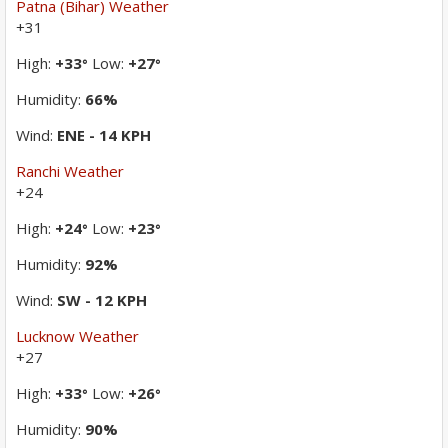
Patna (Bihar) Weather
+
31
High:
+
33
Low:
+
27
°
°
Humidity:
66%
Wind:
ENE - 14 KPH
Ranchi Weather
+
24
High:
+
24
Low:
+
23
°
°
Humidity:
92%
Wind:
SW - 12 KPH
Lucknow Weather
+
27
High:
+
33
Low:
+
26
°
°
Humidity:
90%