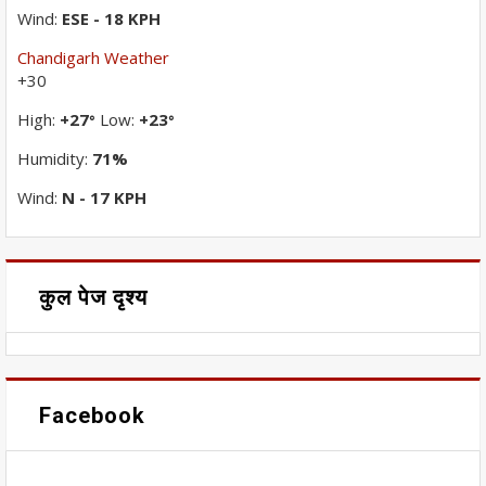
Wind:
ESE - 18 KPH
Chandigarh Weather
+
30
High:
+
27
Low:
+
23
°
°
Humidity:
71%
Wind:
N - 17 KPH
कुल पेज दृश्य
Facebook