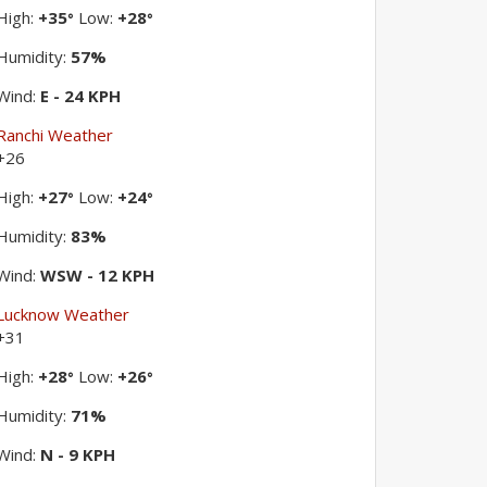
High:
+
35
Low:
+
28
°
°
Humidity:
57%
Wind:
E - 24 KPH
Ranchi Weather
+
26
High:
+
27
Low:
+
24
°
°
Humidity:
83%
Wind:
WSW - 12 KPH
Lucknow Weather
+
31
High:
+
28
Low:
+
26
°
°
Humidity:
71%
Wind:
N - 9 KPH