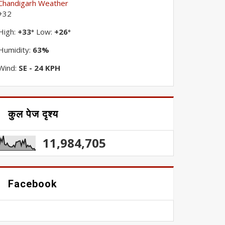
Chandigarh Weather
+
32
High:
+
33
Low:
+
26
°
°
Humidity:
63%
Wind:
SE - 24 KPH
कुल पेज दृश्य
11,984,705
Facebook