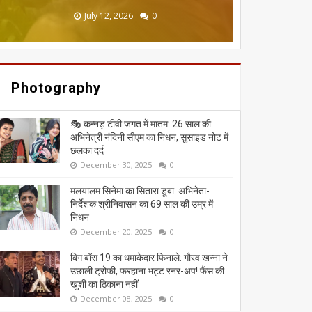
June 20, 2026
May 13, 2026
July 19, 2026
July 12, 2026
July 03, 2026
0
0
0
0
0
Photography
🎭 कन्नड़ टीवी जगत में मातम: 26 साल की
अभिनेत्री नंदिनी सीएम का निधन, सुसाइड नोट में
छलका दर्द
December 30, 2025
0
मलयालम सिनेमा का सितारा डूबा: अभिनेता-
निर्देशक श्रीनिवासन का 69 साल की उम्र में
निधन
December 20, 2025
0
बिग बॉस 19 का धमाकेदार फिनाले: गौरव खन्ना ने
उछाली ट्रोफी, फरहाना भट्ट रनर-अप! फैंस की
खुशी का ठिकाना नहीं
December 08, 2025
0