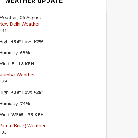
WEATHER UPDATE
Weather, 06 August
New Delhi Weather
+
31
High:
+
34
Low:
+
29
°
°
Humidity:
65%
Wind:
E - 18 KPH
Mumbai Weather
+
29
High:
+
29
Low:
+
28
°
°
Humidity:
74%
Wind:
WSW - 33 KPH
Patna (Bihar) Weather
+
33