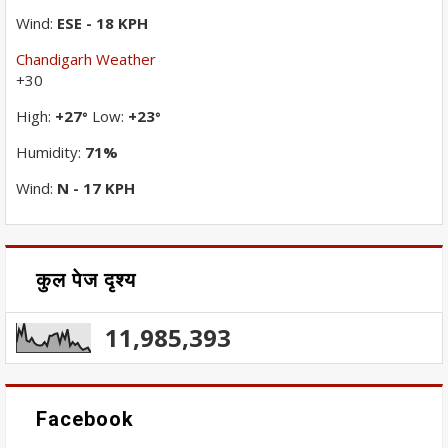
Wind:
ESE - 18 KPH
Chandigarh Weather
+
30
High:
+
27
Low:
+
23
°
°
Humidity:
71%
Wind:
N - 17 KPH
कुल पेज दृश्य
11,985,393
Facebook