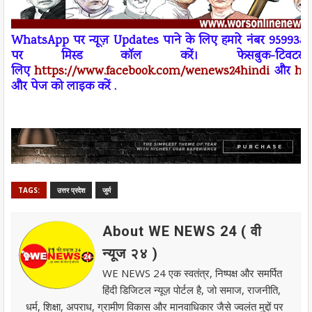
W
h
atsApp
पर न्यूज़
Updates
पाने के लिए हमारे नंबर 95993
पर
मिस्ड कॉल
करें। फेसबुक-ट
लिए
https://www.facebook.com/wenews
24
hindi
और
ht
और पेज को लाइक करें .
TAGS:
उत्तर प्रदेश
जुर्म
About WE NEWS 24 ( वी
न्यूज २४ )
WE NEWS 24 एक स्वतंत्र, निष्पक्ष और समर्पित
हिंदी डिजिटल न्यूज़ पोर्टल है, जो समाज, राजनीति,
धर्म, शिक्षा, अपराध, ग्रामीण विकास और मानवाधिकार जैसे ज्वलंत मुद्दों पर