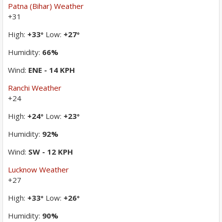
Patna (Bihar) Weather
+
31
High:
+
33
Low:
+
27
°
°
Humidity:
66%
Wind:
ENE - 14 KPH
Ranchi Weather
+
24
High:
+
24
Low:
+
23
°
°
Humidity:
92%
Wind:
SW - 12 KPH
Lucknow Weather
+
27
High:
+
33
Low:
+
26
°
°
Humidity:
90%