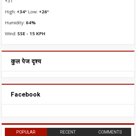
+
31
High:
+
34
Low:
+
26
°
°
Humidity:
64%
Wind:
SSE - 15 KPH
कुल पेज दृश्य
Facebook
POPULAR
RECENT
COMMENTS