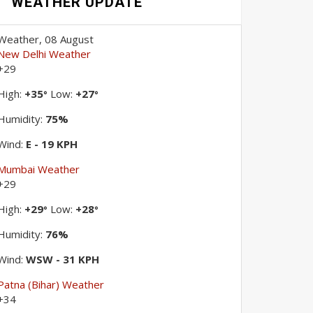
WEATHER UPDATE
Weather, 08 August
New Delhi Weather
+
29
High:
+
35
Low:
+
27
°
°
Humidity:
75%
Wind:
E - 19 KPH
Mumbai Weather
+
29
High:
+
29
Low:
+
28
°
°
Humidity:
76%
Wind:
WSW - 31 KPH
Patna (Bihar) Weather
+
34