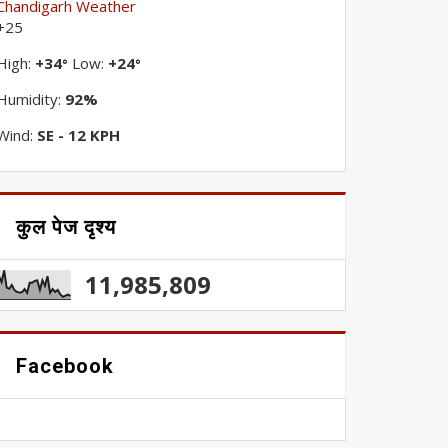
Chandigarh Weather
+
25
High:
+
34
Low:
+
24
°
°
Humidity:
92%
Wind:
SE - 12 KPH
कुल पेज दृश्य
11,985,809
Facebook