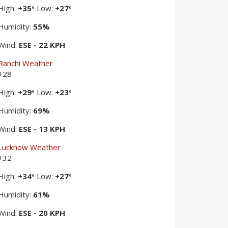
High:
+
35
Low:
+
27
°
°
Humidity:
55%
Wind:
ESE - 22 KPH
Ranchi Weather
+
28
High:
+
29
Low:
+
23
°
°
Humidity:
69%
Wind:
ESE - 13 KPH
Lucknow Weather
+
32
High:
+
34
Low:
+
27
°
°
Humidity:
61%
Wind:
ESE - 20 KPH