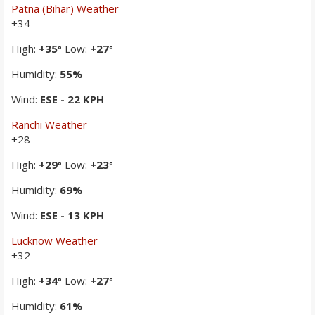
Patna (Bihar) Weather
+
34
High:
+
35
Low:
+
27
°
°
Humidity:
55%
Wind:
ESE - 22 KPH
Ranchi Weather
+
28
High:
+
29
Low:
+
23
°
°
Humidity:
69%
Wind:
ESE - 13 KPH
Lucknow Weather
+
32
High:
+
34
Low:
+
27
°
°
Humidity:
61%