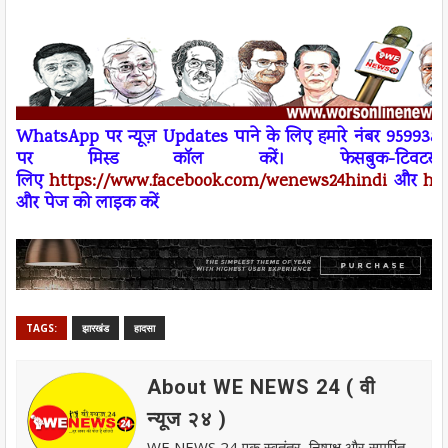
W
h
atsApp
पर न्यूज़
Updates
पाने के लिए हमारे नंबर 95993
पर
मिस्ड कॉल
करें। फेसबुक-ट
लिए
https://www.facebook.com/wenews
24
hindi
और
ht
और पेज को लाइक करें
TAGS:
झारखंड
हादसा
About WE NEWS 24 ( वी
न्यूज २४ )
WE NEWS 24 एक स्वतंत्र, निष्पक्ष और समर्पित