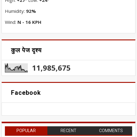
High:
+
27
Low:
+
24
°
°
Humidity:
92%
Wind:
N - 16 KPH
कुल पेज दृश्य
11,985,675
Facebook
POPULAR
RECENT
COMMENTS