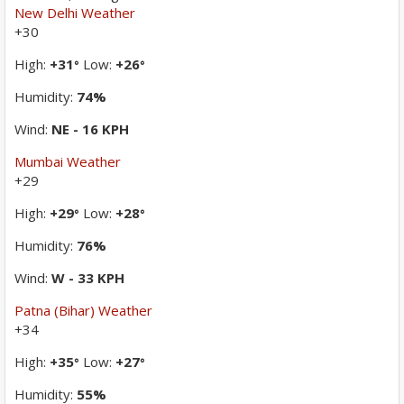
New Delhi Weather
+
30
High:
+
31
Low:
+
26
°
°
Humidity:
74%
Wind:
NE - 16 KPH
Mumbai Weather
+
29
High:
+
29
Low:
+
28
°
°
Humidity:
76%
Wind:
W - 33 KPH
Patna (Bihar) Weather
+
34
High:
+
35
Low:
+
27
°
°
Humidity:
55%