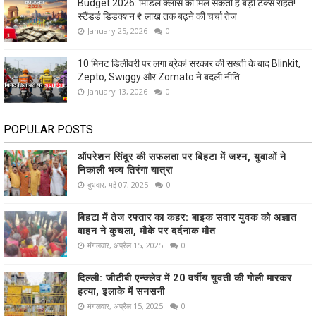
Budget 2026: मिडिल क्लास को मिल सकती है बड़ी टैक्स राहत!
स्टैंडर्ड डिडक्शन ₹1 लाख तक बढ़ने की चर्चा तेज
January 25, 2026
0
10 मिनट डिलीवरी पर लगा ब्रेक! सरकार की सख्ती के बाद Blinkit,
Zepto, Swiggy और Zomato ने बदली नीति
January 13, 2026
0
POPULAR POSTS
ऑपरेशन सिंदूर की सफलता पर बिहटा में जश्न, युवाओं ने
निकाली भव्य तिरंगा यात्रा
बुधवार, मई 07, 2025
0
बिहटा में तेज रफ्तार का कहर: बाइक सवार युवक को अज्ञात
वाहन ने कुचला, मौके पर दर्दनाक मौत
मंगलवार, अप्रैल 15, 2025
0
दिल्ली: जीटीबी एन्क्लेव में 20 वर्षीय युवती की गोली मारकर
हत्या, इलाके में सनसनी
मंगलवार, अप्रैल 15, 2025
0