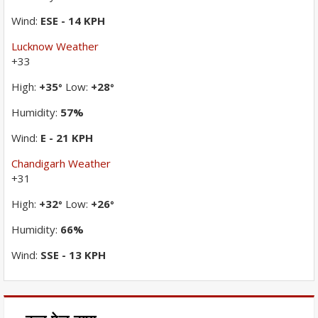
Wind:
ESE - 14 KPH
Lucknow Weather
+
33
High:
+
35
Low:
+
28
°
°
Humidity:
57%
Wind:
E - 21 KPH
Chandigarh Weather
+
31
High:
+
32
Low:
+
26
°
°
Humidity:
66%
Wind:
SSE - 13 KPH