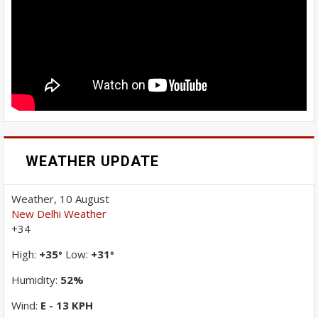
WEATHER UPDATE
Weather, 10 August
New Delhi Weather
+
34
High:
+
35
Low:
+
31
°
°
Humidity:
52%
Wind:
E - 13 KPH