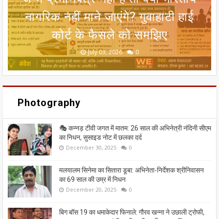
DSA उल्लंघन का आरोप, टीनेजर्स को नशे
तक आंधी-बारिश का अलर्ट, 8 राज्यों में लू
आसान रास्ता; मतदाताओं को मिलेगी बड़ी
गंदा नाले का पानी बहने से सीतामढ़ी की
नागरिक नहीं माने जाएंगे? गुवाहाटी हाई
की लत लगाने वाले फीचर्स का मामला
कोर्ट के फैसले को समझिए
धरोहर खतरे में
का कहर जारी
राहत
June 20, 2026
May 13, 2026
July 19, 2026
July 12, 2026
July 03, 2026
0
0
0
0
0
Photography
🎭 कन्नड़ टीवी जगत में मातम: 26 साल की अभिनेत्री नंदिनी सीएम
का निधन, सुसाइड नोट में छलका दर्द
December 30, 2025
0
मलयालम सिनेमा का सितारा डूबा: अभिनेता-निर्देशक श्रीनिवासन
का 69 साल की उम्र में निधन
December 20, 2025
0
बिग बॉस 19 का धमाकेदार फिनाले: गौरव खन्ना ने उछाली ट्रोफी,