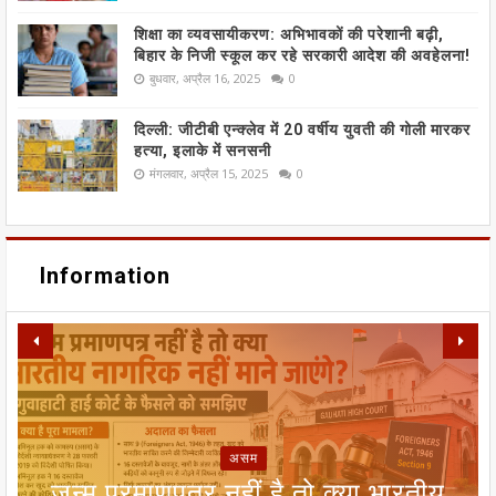
शिक्षा का व्यवसायीकरण: अभिभावकों की परेशानी बढ़ी,
बिहार के निजी स्कूल कर रहे सरकारी आदेश की अवहेलना!
बुधवार, अप्रैल 16, 2025
0
दिल्ली: जीटीबी एन्क्लेव में 20 वर्षीय युवती की गोली मारकर
हत्या, इलाके में सनसनी
मंगलवार, अप्रैल 15, 2025
0
Information
META पर यूरोपीय संघ का बड़ा हमला:
SIR फॉर्म से ECI NET ऑनलाइन
असम
रजिस्ट्रेशन तक, चुनाव आयोग ने निकाला
INSTAGRAM और FACEBOOK पर
सीतामढ़ी वार्ड 8 वैदेही तालाब पर संकट:
जन्म प्रमाणपत्र नहीं है तो क्या भारतीय
मानसून पर एल नीनो का ब्रेक! 25 जून