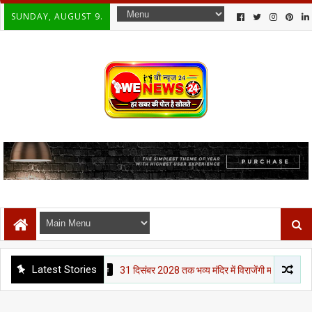
SUNDAY, AUGUST 9.
Latest Stories
पचांग पुराण
31 दिसंबर 2028 तक भव्य मंदिर में विराजेंगी मां जानकी, पुनौराधाम के व