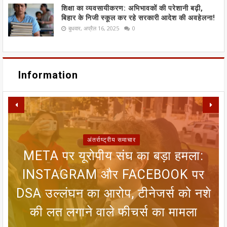
शिक्षा का व्यवसायीकरण: अभिभावकों की परेशानी बढ़ी,
बिहार के निजी स्कूल कर रहे सरकारी आदेश की अवहेलना!
बुधवार, अप्रैल 16, 2025
0
Information
अंतर्राष्ट्रीय समाचार
META पर यूरोपीय संघ का बड़ा हमला:
SIR फॉर्म से ECI NET ऑनलाइन
रजिस्ट्रेशन तक, चुनाव आयोग ने निकाला
INSTAGRAM और FACEBOOK पर
सीतामढ़ी वार्ड 8 वैदेही तालाब पर संकट:
जन्म प्रमाणपत्र नहीं है तो क्या भारतीय
मानसून पर एल नीनो का ब्रेक! 25 जून
DSA उल्लंघन का आरोप, टीनेजर्स को नशे
तक आंधी-बारिश का अलर्ट, 8 राज्यों में लू
आसान रास्ता; मतदाताओं को मिलेगी बड़ी
गंदा नाले का पानी बहने से सीतामढ़ी की
नागरिक नहीं माने जाएंगे? गुवाहाटी हाई
की लत लगाने वाले फीचर्स का मामला
कोर्ट के फैसले को समझिए
धरोहर खतरे में
का कहर जारी
राहत