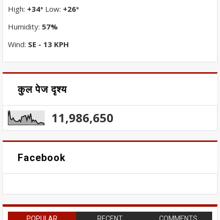
High:
+
34
Low:
+
26
°
°
Humidity:
57%
Wind:
SE - 13 KPH
कुल पेज दृश्य
11,986,650
Facebook
POPULAR
RECENT
COMMENTS