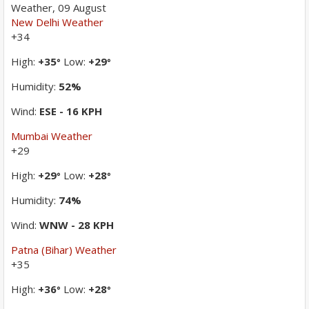
Weather, 09 August
New Delhi Weather
+
34
High:
+
35
Low:
+
29
°
°
Humidity:
52%
Wind:
ESE - 16 KPH
Mumbai Weather
+
29
High:
+
29
Low:
+
28
°
°
Humidity:
74%
Wind:
WNW - 28 KPH
Patna (Bihar) Weather
+
35
High:
+
36
Low:
+
28
°
°