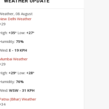
WEATHER UPDATE
Weather, 08 August
New Delhi Weather
+
29
High:
+
35
Low:
+
27
°
°
Humidity:
75%
Wind:
E - 19 KPH
Mumbai Weather
+
29
High:
+
29
Low:
+
28
°
°
Humidity:
76%
Wind:
WSW - 31 KPH
Patna (Bihar) Weather
+
34