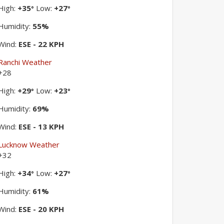
High:
+
35
Low:
+
27
°
°
Humidity:
55%
Wind:
ESE - 22 KPH
Ranchi Weather
+
28
High:
+
29
Low:
+
23
°
°
Humidity:
69%
Wind:
ESE - 13 KPH
Lucknow Weather
+
32
High:
+
34
Low:
+
27
°
°
Humidity:
61%
Wind:
ESE - 20 KPH