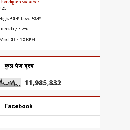
Chandigarh Weather
+
25
High:
+
34
Low:
+
24
°
°
Humidity:
92%
Wind:
SE - 12 KPH
कुल पेज दृश्य
11,985,832
Facebook