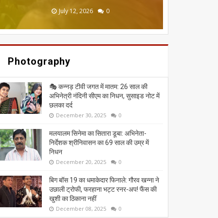
June 20, 2026
May 13, 2026
July 19, 2026
July 12, 2026
July 03, 2026
0
0
0
0
0
Photography
🎭 कन्नड़ टीवी जगत में मातम: 26 साल की
अभिनेत्री नंदिनी सीएम का निधन, सुसाइड नोट में
छलका दर्द
December 30, 2025
0
मलयालम सिनेमा का सितारा डूबा: अभिनेता-
निर्देशक श्रीनिवासन का 69 साल की उम्र में
निधन
December 20, 2025
0
बिग बॉस 19 का धमाकेदार फिनाले: गौरव खन्ना ने
उछाली ट्रोफी, फरहाना भट्ट रनर-अप! फैंस की
खुशी का ठिकाना नहीं
December 08, 2025
0