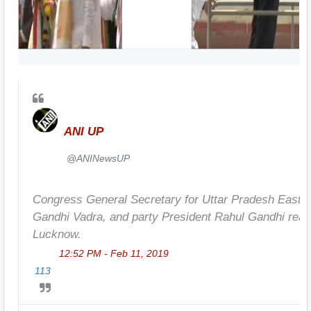
ANI UP
✔
@ANINewsUP
Congress General Secretary for Uttar Pradesh East P
Gandhi Vadra, and party President Rahul Gandhi reac
Lucknow.
12:52 PM - Feb 11, 2019
113