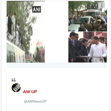
ANI UP
✔
@ANINewsUP