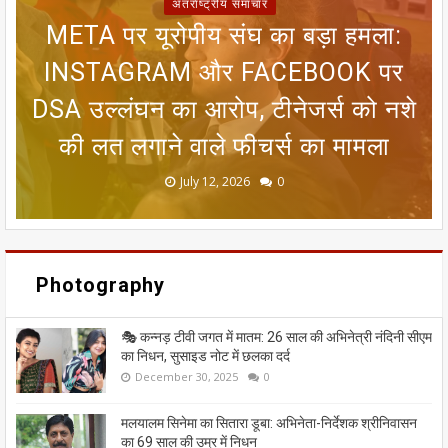
अंतर्राष्ट्रीय समाचार
META पर यूरोपीय संघ का बड़ा हमला:
SIR फॉर्म से ECI NET ऑनलाइन
रजिस्ट्रेशन तक, चुनाव आयोग ने निकाला
INSTAGRAM और FACEBOOK पर
सीतामढ़ी वार्ड 8 वैदेही तालाब पर संकट:
जन्म प्रमाणपत्र नहीं है तो क्या भारतीय
मानसून पर एल नीनो का ब्रेक! 25 जून
DSA उल्लंघन का आरोप, टीनेजर्स को नशे
तक आंधी-बारिश का अलर्ट, 8 राज्यों में लू
आसान रास्ता; मतदाताओं को मिलेगी बड़ी
गंदा नाले का पानी बहने से सीतामढ़ी की
नागरिक नहीं माने जाएंगे? गुवाहाटी हाई
की लत लगाने वाले फीचर्स का मामला
कोर्ट के फैसले को समझिए
धरोहर खतरे में
का कहर जारी
राहत
June 20, 2026
May 13, 2026
July 19, 2026
July 12, 2026
July 03, 2026
0
0
0
0
0
Photography
🎭 कन्नड़ टीवी जगत में मातम: 26 साल की अभिनेत्री नंदिनी सीएम
का निधन, सुसाइड नोट में छलका दर्द
December 30, 2025
0
मलयालम सिनेमा का सितारा डूबा: अभिनेता-निर्देशक श्रीनिवासन
का 69 साल की उम्र में निधन