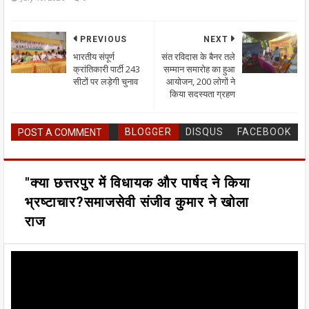
PREVIOUS
NEXT
भारतीय संपूर्ण
संत रविदास के बैनर तले
क्रांतिकारी पार्टी 243
सम्मान समारोह का हुआ
सीटों पर लड़ेगी चुनाव
आयोजन, 200 लोगों ने
किया सदस्यता ग्रहण
BLOGGER
DISQUS
FACEBOOK
POST A COMMENT
"क्या छत्तरपुर में विधायक और पार्षद ने किया
भ्रष्टाचार?समाजसेवी संजीव कुमार ने खोला
राज