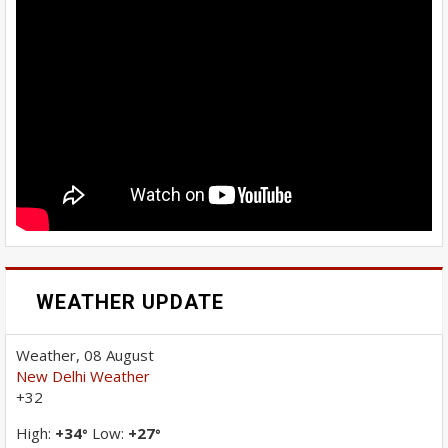
WEATHER UPDATE
Weather, 08 August
New Delhi Weather
+
32
High:
+
34
Low:
+
27
°
°