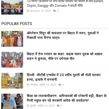
10 मिनट डिलीवरी पर लगा ब्रेक! सरकार की सख्ती के बाद Blinkit,
Zepto, Swiggy और Zomato ने बदली नीति
January 13, 2026
0
POPULAR POSTS
ऑपरेशन सिंदूर की सफलता पर बिहटा में जश्न, युवाओं ने
निकाली भव्य तिरंगा यात्रा
बिहटा में तेज रफ्तार का कहर: बाइक सवार युवक को अज्ञात
वाहन ने कुचला, मौके पर दर्दनाक मौत
दिल्ली: जीटीबी एन्क्लेव में 20 वर्षीय युवती की गोली मारकर
हत्या, इलाके में सनसनी
मंगलवार, अप्रैल 15, 2025
0
शिक्षा का व्यवसायीकरण: अभिभावकों की परेशानी बढ़ी, बिहार के
निजी स्कूल कर रहे सरकारी आदेश की अवहेलना!
बुधवार, अप्रैल 16, 2025
0