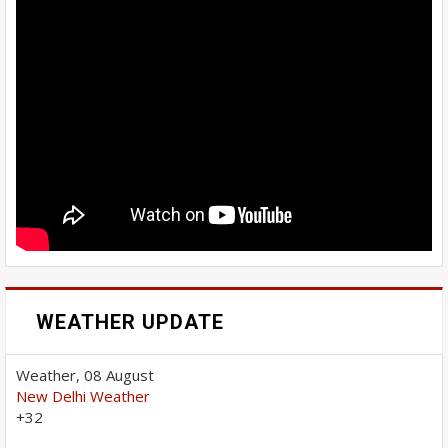
WEATHER UPDATE
Weather, 08 August
New Delhi Weather
+
32