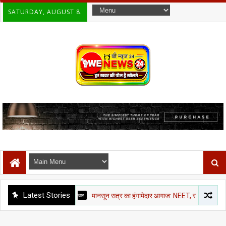
SATURDAY, AUGUST 8.
Latest Stories
राजनीती समाचार
मानसून सत्र का हंगामेदार आगाज: NEET, राम मंदिर चंदा और CJP मार्च 