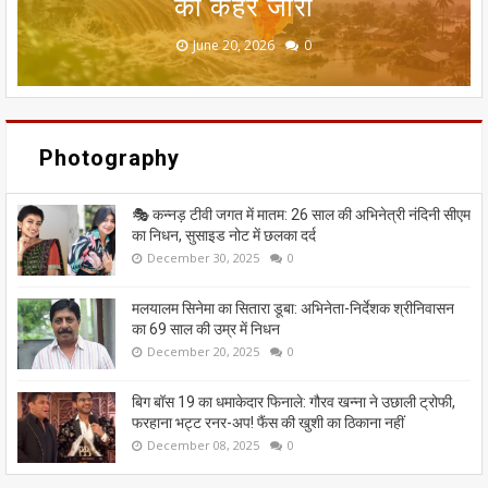
की लत लगाने वाले फीचर्स का मामला
कोर्ट के फैसले को समझिए
धरोहर खतरे में
का कहर जारी
राहत
June 20, 2026
May 13, 2026
July 19, 2026
July 12, 2026
July 03, 2026
0
0
0
0
0
Photography
🎭 कन्नड़ टीवी जगत में मातम: 26 साल की अभिनेत्री नंदिनी सीएम
का निधन, सुसाइड नोट में छलका दर्द
December 30, 2025
0
मलयालम सिनेमा का सितारा डूबा: अभिनेता-निर्देशक श्रीनिवासन
का 69 साल की उम्र में निधन
December 20, 2025
0
बिग बॉस 19 का धमाकेदार फिनाले: गौरव खन्ना ने उछाली ट्रोफी,
फरहाना भट्ट रनर-अप! फैंस की खुशी का ठिकाना नहीं
December 08, 2025
0