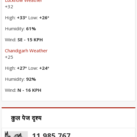
+
32
High:
+
33
Low:
+
26
°
°
Humidity:
61%
Wind:
SE - 15 KPH
Chandigarh Weather
+
25
High:
+
27
Low:
+
24
°
°
Humidity:
92%
Wind:
N - 16 KPH
कुल पेज दृश्य
11,985,767