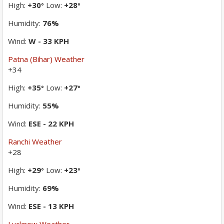
High:
+
30
Low:
+
28
°
°
Humidity:
76%
Wind:
W - 33 KPH
Patna (Bihar) Weather
+
34
High:
+
35
Low:
+
27
°
°
Humidity:
55%
Wind:
ESE - 22 KPH
Ranchi Weather
+
28
High:
+
29
Low:
+
23
°
°
Humidity:
69%
Wind:
ESE - 13 KPH
Lucknow Weather