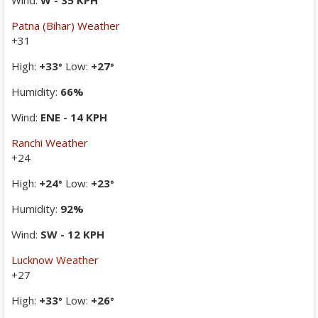
Wind:
W - 35 KPH
Patna (Bihar) Weather
+
31
High:
+
33
Low:
+
27
°
°
Humidity:
66%
Wind:
ENE - 14 KPH
Ranchi Weather
+
24
High:
+
24
Low:
+
23
°
°
Humidity:
92%
Wind:
SW - 12 KPH
Lucknow Weather
+
27
High:
+
33
Low:
+
26
°
°