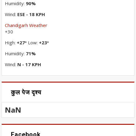
Humidity:
90%
Wind:
ESE - 18 KPH
Chandigarh Weather
+
30
High:
+
27
Low:
+
23
°
°
Humidity:
71%
Wind:
N - 17 KPH
कुल पेज दृश्य
NaN
Facebook