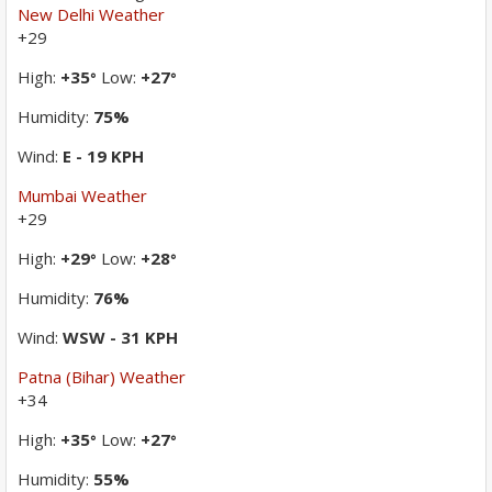
New Delhi Weather
+
29
High:
+
35
Low:
+
27
°
°
Humidity:
75%
Wind:
E - 19 KPH
Mumbai Weather
+
29
High:
+
29
Low:
+
28
°
°
Humidity:
76%
Wind:
WSW - 31 KPH
Patna (Bihar) Weather
+
34
High:
+
35
Low:
+
27
°
°
Humidity:
55%