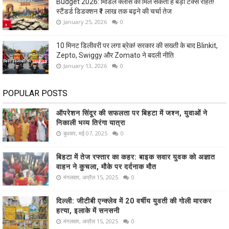
Budget 2026: मिडिल क्लास को मिल सकती है बड़ी टैक्स राहत!
स्टैंडर्ड डिडक्शन ₹1 लाख तक बढ़ने की चर्चा तेज
January 25, 2026
0
10 मिनट डिलीवरी पर लगा ब्रेक! सरकार की सख्ती के बाद Blinkit,
Zepto, Swiggy और Zomato ने बदली नीति
January 13, 2026
0
POPULAR POSTS
ऑपरेशन सिंदूर की सफलता पर बिहटा में जश्न, युवाओं ने
निकाली भव्य तिरंगा यात्रा
बुधवार, मई 07, 2025
0
बिहटा में तेज रफ्तार का कहर: बाइक सवार युवक को अज्ञात
वाहन ने कुचला, मौके पर दर्दनाक मौत
मंगलवार, अप्रैल 15, 2025
0
दिल्ली: जीटीबी एन्क्लेव में 20 वर्षीय युवती की गोली मारकर
हत्या, इलाके में सनसनी
मंगलवार, अप्रैल 15, 2025
0