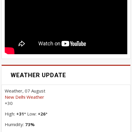
WEATHER UPDATE
Weather, 07 August
New Delhi Weather
+
30
High:
+
31
Low:
+
26
°
°
Humidity:
73%