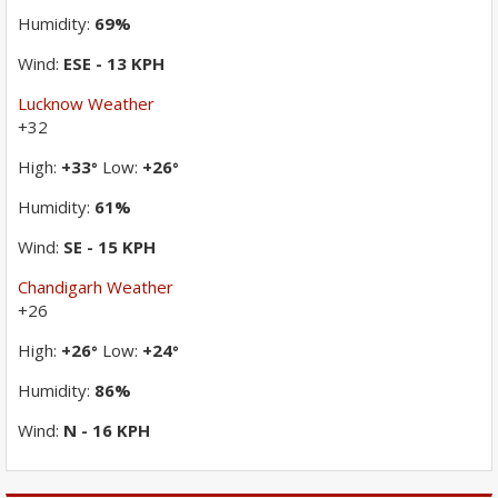
Humidity:
69%
Wind:
ESE - 13 KPH
Lucknow Weather
+
32
High:
+
33
Low:
+
26
°
°
Humidity:
61%
Wind:
SE - 15 KPH
Chandigarh Weather
+
26
High:
+
26
Low:
+
24
°
°
Humidity:
86%
Wind:
N - 16 KPH