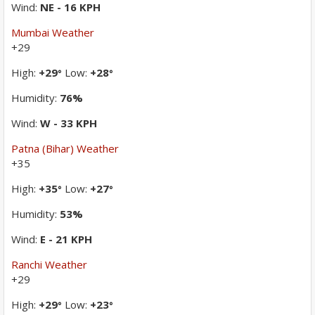
Wind:
NE - 16 KPH
Mumbai Weather
+
29
High:
+
29
Low:
+
28
°
°
Humidity:
76%
Wind:
W - 33 KPH
Patna (Bihar) Weather
+
35
High:
+
35
Low:
+
27
°
°
Humidity:
53%
Wind:
E - 21 KPH
Ranchi Weather
+
29
High:
+
29
Low:
+
23
°
°