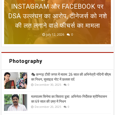
रजिस्ट्रेशन तक, चुनाव आयोग ने निकाला
INSTAGRAM और FACEBOOK पर
सीतामढ़ी वार्ड 8 वैदेही तालाब पर संकट:
जन्म प्रमाणपत्र नहीं है तो क्या भारतीय
मानसून पर एल नीनो का ब्रेक! 25 जून
DSA उल्लंघन का आरोप, टीनेजर्स को नशे
तक आंधी-बारिश का अलर्ट, 8 राज्यों में लू
आसान रास्ता; मतदाताओं को मिलेगी बड़ी
गंदा नाले का पानी बहने से सीतामढ़ी की
नागरिक नहीं माने जाएंगे? गुवाहाटी हाई
की लत लगाने वाले फीचर्स का मामला
कोर्ट के फैसले को समझिए
धरोहर खतरे में
का कहर जारी
राहत
June 20, 2026
May 13, 2026
July 19, 2026
July 12, 2026
July 03, 2026
0
0
0
0
0
Photography
🎭 कन्नड़ टीवी जगत में मातम: 26 साल की अभिनेत्री नंदिनी सीएम
का निधन, सुसाइड नोट में छलका दर्द
December 30, 2025
0
मलयालम सिनेमा का सितारा डूबा: अभिनेता-निर्देशक श्रीनिवासन
का 69 साल की उम्र में निधन
December 20, 2025
0