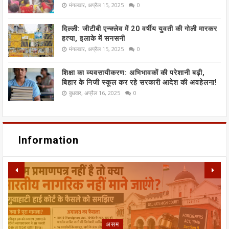
मंगलवार, अप्रैल 15, 2025
0
दिल्ली: जीटीबी एन्क्लेव में 20 वर्षीय युवती की गोली मारकर
हत्या, इलाके में सनसनी
मंगलवार, अप्रैल 15, 2025
0
शिक्षा का व्यवसायीकरण: अभिभावकों की परेशानी बढ़ी,
बिहार के निजी स्कूल कर रहे सरकारी आदेश की अवहेलना!
बुधवार, अप्रैल 16, 2025
0
Information
META पर यूरोपीय संघ का बड़ा हमला:
SIR फॉर्म से ECI NET ऑनलाइन
असम