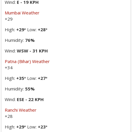
Wind:
E - 19 KPH
Mumbai Weather
+
29
High:
+
29
Low:
+
28
°
°
Humidity:
76%
Wind:
WSW - 31 KPH
Patna (Bihar) Weather
+
34
High:
+
35
Low:
+
27
°
°
Humidity:
55%
Wind:
ESE - 22 KPH
Ranchi Weather
+
28
High:
+
29
Low:
+
23
°
°