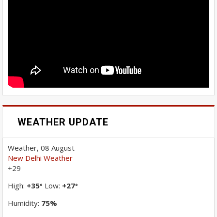
WEATHER UPDATE
Weather, 08 August
New Delhi Weather
+
29
High:
+
35
Low:
+
27
°
°
Humidity:
75%