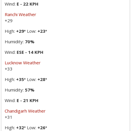
Wind:
E - 22 KPH
Ranchi Weather
+
29
High:
+
29
Low:
+
23
°
°
Humidity:
70%
Wind:
ESE - 14 KPH
Lucknow Weather
+
33
High:
+
35
Low:
+
28
°
°
Humidity:
57%
Wind:
E - 21 KPH
Chandigarh Weather
+
31
High:
+
32
Low:
+
26
°
°