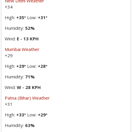
New Delhi Weather
+
34
High:
+
35
Low:
+
31
°
°
Humidity:
52%
Wind:
E - 13 KPH
Mumbai Weather
+
29
High:
+
29
Low:
+
28
°
°
Humidity:
71%
Wind:
W - 28 KPH
Patna (Bihar) Weather
+
31
High:
+
33
Low:
+
29
°
°
Humidity:
63%