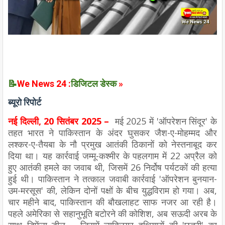
📝
We News 24 :
डिजिटल डेस्क
»
ब्यूरो रिपोर्ट
नई दिल्ली,
20 सितंबर 2025 –
मई 2025 में 'ऑपरेशन सिंदूर' के
तहत भारत ने पाकिस्तान के अंदर घुसकर जैश-ए-मोहम्मद और
लश्कर-ए-तैयबा के नौ प्रमुख आतंकी ठिकानों को नेस्तनाबूद कर
दिया था। यह कार्रवाई जम्मू-कश्मीर के पहलगाम में 22 अप्रैल को
हुए आतंकी हमले का जवाब थी, जिसमें 26 निर्दोष पर्यटकों की हत्या
हुई थी। पाकिस्तान ने तत्काल जवाबी कार्रवाई 'ऑपरेशन बुनयान-
उम-मरसूस' की, लेकिन दोनों पक्षों के बीच युद्धविराम हो गया। अब,
चार महीने बाद, पाकिस्तान की बौखलाहट साफ नजर आ रही है।
पहले अमेरिका से सहानुभूति बटोरने की कोशिश, अब सऊदी अरब के
साथ डिफेंस डील – जिसमें न्यूक्लियर हथियारों की 'छतरी' का