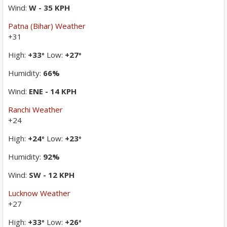
Wind:
W - 35 KPH
Patna (Bihar) Weather
+
31
High:
+
33
Low:
+
27
°
°
Humidity:
66%
Wind:
ENE - 14 KPH
Ranchi Weather
+
24
High:
+
24
Low:
+
23
°
°
Humidity:
92%
Wind:
SW - 12 KPH
Lucknow Weather
+
27
High:
+
33
Low:
+
26
°
°