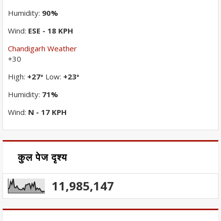
Humidity:
90%
Wind:
ESE - 18 KPH
Chandigarh Weather
+
30
High:
+
27
Low:
+
23
°
°
Humidity:
71%
Wind:
N - 17 KPH
कुल पेज दृश्य
11,985,147