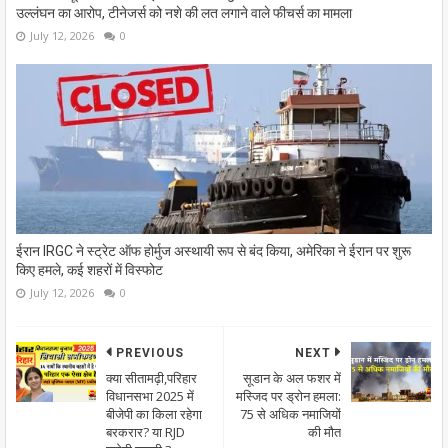
उल्लंघन का आरोप, टीनेजर्स को नशे की लत लगाने वाले फीचर्स का मामला
July 12, 2026
0
ईरान IRGC ने स्ट्रेट ऑफ होर्मुज अस्थायी रूप से बंद किया, अमेरिका ने ईरान पर शुरू
किए हमले, कई शहरों में विस्फोट
July 12, 2026
0
PREVIOUS
NEXT
क्या सीतामढ़ी,परिहार
सूडान के अल फशर में
विधानसभा 2025 में
मस्जिद पर ड्रोन हमला:
बीजेपी का किला रहेगा
75 से अधिक नमाजियों
बरकरार? या RJD
की मौत