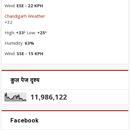
Wind:
ESE - 22 KPH
Chandigarh Weather
+
32
High:
+
33
Low:
+
25
°
°
Humidity:
63%
Wind:
SSE - 15 KPH
कुल पेज दृश्य
11,986,122
Facebook