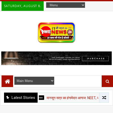
SATURDAY, AUGUST 8.
Latest Stories
राजनीती समाचार
मानसून सत्र का हंगामेदार आगाज: NEET, राम मंदिर चंदा और CJP मार्च