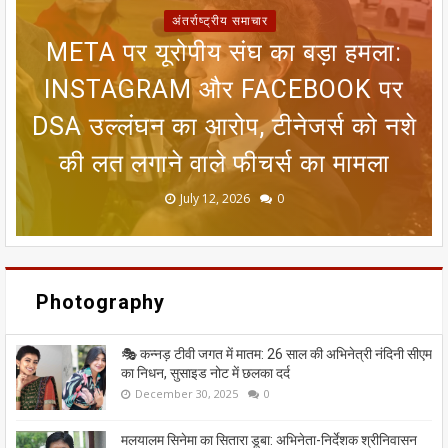
अंतर्राष्ट्रीय समाचार
META पर यूरोपीय संघ का बड़ा हमला:
SIR फॉर्म से ECI NET ऑनलाइन
रजिस्ट्रेशन तक, चुनाव आयोग ने निकाला
INSTAGRAM और FACEBOOK पर
सीतामढ़ी वार्ड 8 वैदेही तालाब पर संकट:
जन्म प्रमाणपत्र नहीं है तो क्या भारतीय
मानसून पर एल नीनो का ब्रेक! 25 जून
DSA उल्लंघन का आरोप, टीनेजर्स को नशे
तक आंधी-बारिश का अलर्ट, 8 राज्यों में लू
आसान रास्ता; मतदाताओं को मिलेगी बड़ी
गंदा नाले का पानी बहने से सीतामढ़ी की
नागरिक नहीं माने जाएंगे? गुवाहाटी हाई
की लत लगाने वाले फीचर्स का मामला
कोर्ट के फैसले को समझिए
धरोहर खतरे में
का कहर जारी
राहत
June 20, 2026
May 13, 2026
July 19, 2026
July 12, 2026
July 03, 2026
0
0
0
0
0
Photography
🎭 कन्नड़ टीवी जगत में मातम: 26 साल की अभिनेत्री नंदिनी सीएम
का निधन, सुसाइड नोट में छलका दर्द
December 30, 2025
0
मलयालम सिनेमा का सितारा डूबा: अभिनेता-निर्देशक श्रीनिवासन