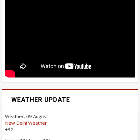
WEATHER UPDATE
Weather, 09 August
New Delhi Weather
+
32