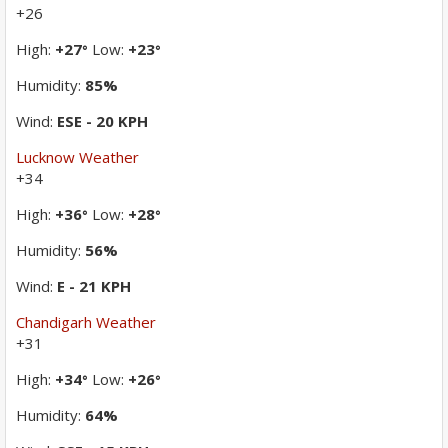
+
26
High:
+
27
Low:
+
23
°
°
Humidity:
85%
Wind:
ESE - 20 KPH
Lucknow Weather
+
34
High:
+
36
Low:
+
28
°
°
Humidity:
56%
Wind:
E - 21 KPH
Chandigarh Weather
+
31
High:
+
34
Low:
+
26
°
°
Humidity:
64%