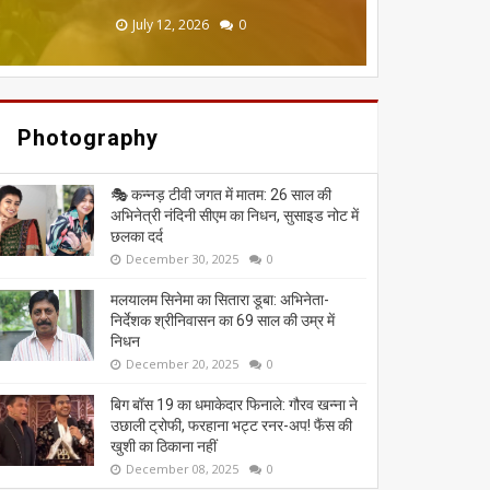
June 20, 2026
May 13, 2026
July 19, 2026
July 12, 2026
July 03, 2026
0
0
0
0
0
Photography
🎭 कन्नड़ टीवी जगत में मातम: 26 साल की
अभिनेत्री नंदिनी सीएम का निधन, सुसाइड नोट में
छलका दर्द
December 30, 2025
0
मलयालम सिनेमा का सितारा डूबा: अभिनेता-
निर्देशक श्रीनिवासन का 69 साल की उम्र में
निधन
December 20, 2025
0
बिग बॉस 19 का धमाकेदार फिनाले: गौरव खन्ना ने
उछाली ट्रोफी, फरहाना भट्ट रनर-अप! फैंस की
खुशी का ठिकाना नहीं
December 08, 2025
0