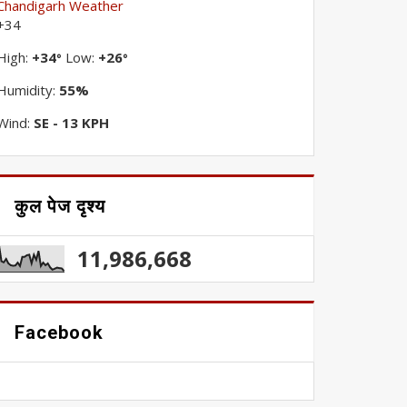
Chandigarh Weather
+
34
High:
+
34
Low:
+
26
°
°
Humidity:
55%
Wind:
SE - 13 KPH
कुल पेज दृश्य
11,986,668
Facebook