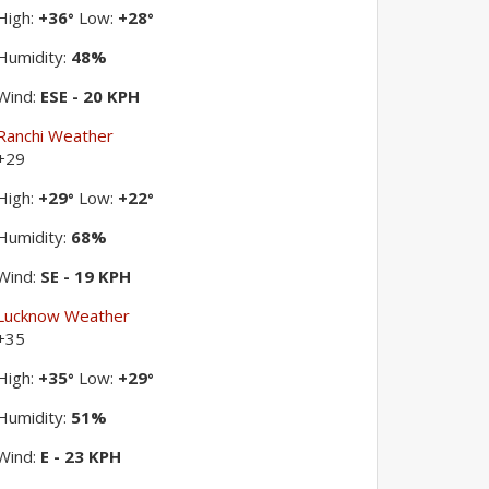
High:
+
36
Low:
+
28
°
°
Humidity:
48%
Wind:
ESE - 20 KPH
Ranchi Weather
+
29
High:
+
29
Low:
+
22
°
°
Humidity:
68%
Wind:
SE - 19 KPH
Lucknow Weather
+
35
High:
+
35
Low:
+
29
°
°
Humidity:
51%
Wind:
E - 23 KPH