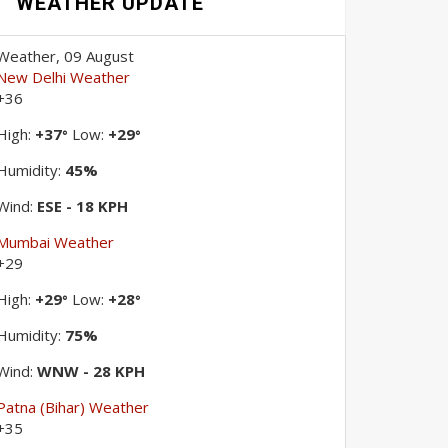
WEATHER UPDATE
Weather, 09 August
New Delhi Weather
+
36
High:
+
37
Low:
+
29
°
°
Humidity:
45%
Wind:
ESE - 18 KPH
Mumbai Weather
+
29
High:
+
29
Low:
+
28
°
°
Humidity:
75%
Wind:
WNW - 28 KPH
Patna (Bihar) Weather
+
35