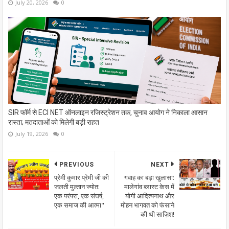
July 20, 2026
0
SIR फॉर्म से ECI NET ऑनलाइन रजिस्ट्रेशन तक, चुनाव आयोग ने निकाला आसान
रास्ता; मतदाताओं को मिलेगी बड़ी राहत
July 19, 2026
0
PREVIOUS
NEXT
प्रेमी कुमार प्रेमी जी की
गवाह का बड़ा खुलासा:
जलती मुल्तान ज्योत:
मालेगांव ब्लास्ट केस में
एक परंपरा, एक संघर्ष,
योगी आदित्यनाथ और
एक समाज की आत्मा"
मोहन भागवत को फंसाने
की थी साज़िश!