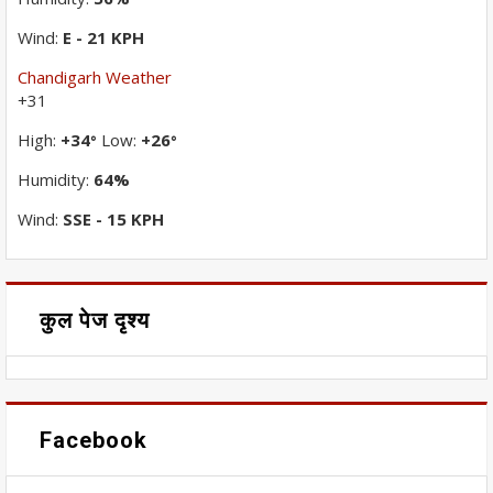
Wind:
E - 21 KPH
Chandigarh Weather
+
31
High:
+
34
Low:
+
26
°
°
Humidity:
64%
Wind:
SSE - 15 KPH
कुल पेज दृश्य
Facebook