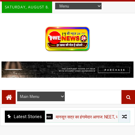
SATURDAY, AUGUST 8.
Latest Stories
राजनीती समाचार
मानसून सत्र का हंगामेदार आगाज: NEET, राम मंदिर चंदा और CJP मार्च