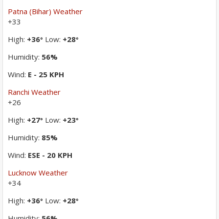
Patna (Bihar) Weather
+
33
High:
+
36
Low:
+
28
°
°
Humidity:
56%
Wind:
E - 25 KPH
Ranchi Weather
+
26
High:
+
27
Low:
+
23
°
°
Humidity:
85%
Wind:
ESE - 20 KPH
Lucknow Weather
+
34
High:
+
36
Low:
+
28
°
°
Humidity:
56%