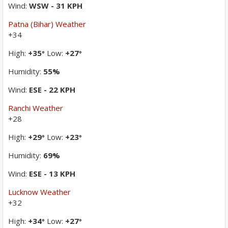
Wind:
WSW - 31 KPH
Patna (Bihar) Weather
+
34
High:
+
35
Low:
+
27
°
°
Humidity:
55%
Wind:
ESE - 22 KPH
Ranchi Weather
+
28
High:
+
29
Low:
+
23
°
°
Humidity:
69%
Wind:
ESE - 13 KPH
Lucknow Weather
+
32
High:
+
34
Low:
+
27
°
°