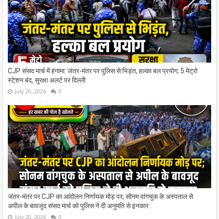
CJP संसद मार्च में हंगामा: जंतर-मंतर पर पुलिस से भिड़ंत, हल्का बल प्रयोग; 5 मेट्रो
स्टेशन बंद, सुरक्षा अलर्ट पर दिल्ली
July 20, 2026
0
जंतर-मंतर पर CJP का आंदोलन निर्णायक मोड़ पर; सोनम वांगचुक के अस्पताल से
अपील के बावजूद संसद मार्च को पुलिस ने दी अनुमति से इनकार
July 20, 2026
0