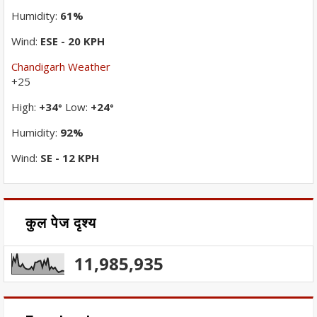
Humidity:
61%
Wind:
ESE - 20 KPH
Chandigarh Weather
+
25
High:
+
34
Low:
+
24
°
°
Humidity:
92%
Wind:
SE - 12 KPH
कुल पेज दृश्य
11,985,935