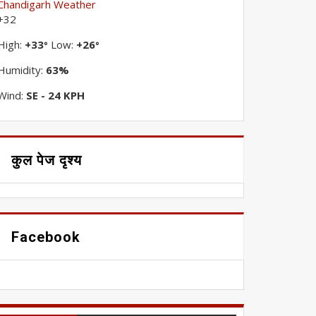
Chandigarh Weather
+
32
High:
+
33
Low:
+
26
°
°
Humidity:
63%
Wind:
SE - 24 KPH
कुल पेज दृश्य
Facebook