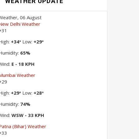
WEATHER UPDATE
Weather, 06 August
New Delhi Weather
+
31
High:
+
34
Low:
+
29
°
°
Humidity:
65%
Wind:
E - 18 KPH
Mumbai Weather
+
29
High:
+
29
Low:
+
28
°
°
Humidity:
74%
Wind:
WSW - 33 KPH
Patna (Bihar) Weather
+
33