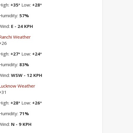
High:
+
35
Low:
+
28
°
°
Humidity:
57%
Wind:
E - 24 KPH
Ranchi Weather
+
26
High:
+
27
Low:
+
24
°
°
Humidity:
83%
Wind:
WSW - 12 KPH
Lucknow Weather
+
31
High:
+
28
Low:
+
26
°
°
Humidity:
71%
Wind:
N - 9 KPH